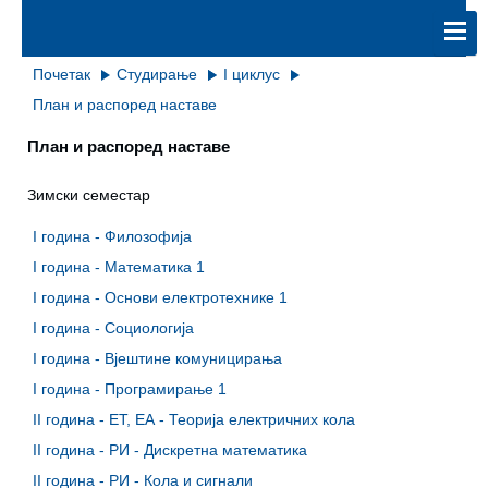
Почетак
Студирање
I циклус
План и распоред наставе
План и распоред наставе
Зимски семестар
I година - Филозофија
I година - Математика 1
I година - Основи електротехнике 1
I година - Социологија
I година - Вјештине комуницирања
I година - Програмирање 1
II година - ЕТ, ЕА - Теорија електричних кола
II година - РИ - Дискретна математика
II година - РИ - Кола и сигнали