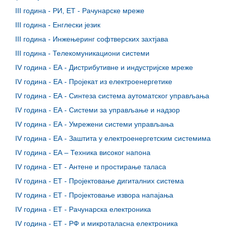
III година - РИ, ЕТ - Рачунарске мреже
III година - Енглески језик
III година - Инжењеринг софтверских захтјава
III година - Телекомуникациони системи
IV година - ЕА - Дистрибутивне и индустријске мреже
IV година - ЕА - Пројекат из електроенергетике
IV година - ЕА - Синтеза система аутоматског управљања
IV година - ЕА - Системи за управљање и надзор
IV година - ЕА - Умрежени системи управљања
IV година - ЕА - Заштита у електроенергетским системима
IV година - ЕА – Техника високог напона
IV година - ЕТ - Антене и простирање таласа
IV година - ЕТ - Пројектовање дигиталних система
IV година - ЕТ - Пројектовање извора напајања
IV година - ЕТ - Рачунарска електроника
IV година - ЕТ - РФ и микроталасна електроника