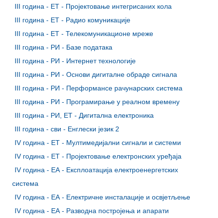
III година - ЕТ - Пројектовање интегрисаних кола
III година - ЕТ - Радио комуникације
III година - ЕТ - Телекомуникационе мреже
III година - РИ - Базе података
III година - РИ - Интернет технологије
III година - РИ - Основи дигиталне обраде сигнала
III година - РИ - Перформансе рачунарских система
III година - РИ - Програмирање у реалном времену
III година - РИ, ЕТ - Дигитална електроника
III година - сви - Енглески језик 2
IV година - ET - Мултимедијални сигнали и системи
IV година - ET - Пројектовање електронских уређаја
IV година - ЕА - Експлоатација електроенергетских
система
IV година - ЕА - Електричне инсталације и освјетљење
IV година - ЕА - Разводна постројења и апарати