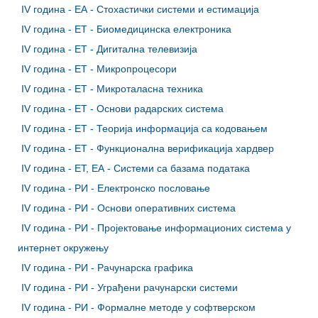
IV година - ЕА - Стохастички системи и естимација
IV година - ЕТ - Биомедицинска електроника
IV година - ЕТ - Дигитална телевизија
IV година - ЕТ - Микропроцесори
IV година - ЕТ - Микроталасна техника
IV година - ЕТ - Основи радарских система
IV година - ЕТ - Теорија информација са кодовањем
IV година - ЕТ - Функционална верификација хардвер
IV година - ЕТ, ЕА - Системи са базама података
IV година - РИ - Електронско пословање
IV година - РИ - Основи оперативних система
IV година - РИ - Пројектовање информационих система у
интернет окружењу
IV година - РИ - Рачунарска графика
IV година - РИ - Уграђени рачунарски системи
IV година - РИ - Формалне методе у софтверском