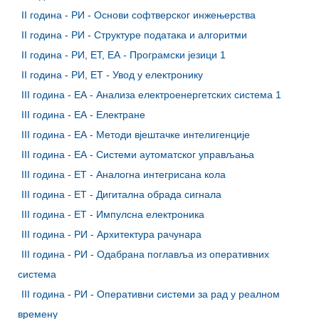
II година - РИ - Основи софтверског инжењерства
II година - РИ - Структуре података и алгоритми
II година - РИ, ЕТ, ЕА - Програмски језици 1
II година - РИ, ЕТ - Увод у електронику
III година - ЕА - Анализа електроенергетских система 1
III година - ЕА - Електране
III година - ЕА - Методи вјештачке интелигенције
III година - ЕА - Системи аутоматског управљања
III година - ЕТ - Аналогна интегрисана кола
III година - ЕТ - Дигитална обрада сигнала
III година - ЕТ - Импулсна електроника
III година - РИ - Архитектура рачунара
III година - РИ - Одабрана поглавља из оперативних
система
III година - РИ - Оперативни системи за рад у реалном
времену