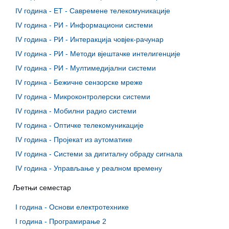
IV година - ЕТ - Савремене телекомуникације
IV година - РИ - Информациони системи
IV година - РИ - Интеракција човјек-рачунар
IV година - РИ - Методи вјештачке интелигенције
IV година - РИ - Мултимедијални системи
IV година - Бежичне сензорске мреже
IV година - Микроконтролерски системи
IV година - Мобилни радио системи
IV година - Оптичке телекомуникације
IV година - Пројекат из аутоматике
IV година - Системи за дигиталну обраду сигнала
IV година - Управљање у реалном времену
Љетњи семестар
I година - Основи електротехнике
I година - Програмирање 2