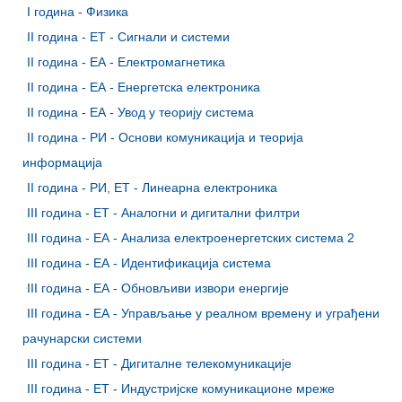
I година - Физика
II година - ET - Сигнали и системи
II година - ЕА - Електромагнетика
II година - ЕА - Енергетска електроника
II година - ЕА - Увод у теорију система
II година - РИ - Основи комуникација и теорија
информација
II година - РИ, ЕТ - Линеарна електроника
III година - ET - Аналогни и дигитални филтри
III година - ЕА - Анализа електроенергетских система 2
III година - ЕА - Идентификација система
III година - ЕА - Обновљиви извори енергије
III година - ЕА - Управљање у реалном времену и уграђени
рачунарски системи
III година - ЕТ - Дигиталне телекомуникације
III година - ЕТ - Индустријске комуникационе мреже