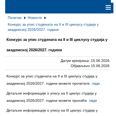
Почетак
Новости
Конкурс за упис студената на II и III циклусу студија у
академској 2026/2027. години
Конкурс за упис студената на II и III циклусу студија у
академској 2026/2027. години
Датум креирања: 15.06.2026
Објављено 15.06.2026
Конкурс за упис студената на II и III циклусу студија у
академској 2026/2027. години можете прочитати
овде
.
Детаљне информације о упису на II циклус студија у
академској 2026/2027. години можете пронаћи
овде
.
Детаљне информације о упису на III циклус студија у