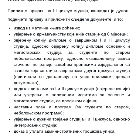
Приликом пријаве на III циклус студија, кандидат је дужан
поднијети пријаву и приложити сљедеће документе, и то:
извод из матичне књиге рођених;
увјерење о држављанству које није старије од 6 мјесеци;
овјерену копију дипломе о завршеном I и II циклусу
студија, односно овјерену копију дипломе основних и
магистарских студија за студенте по старом
неболоњском програму, односно еквиваленцију звања
стеченог по раније важећим прописима изједначеног са
звањем које се стиче завршетком другог циклуса студија
(оригинали се достављају на увид приликом предаје
докумената);
додатак дипломи за I и II циклус студија (овјерене копије)
или увјерење о положеним испитима за основне и
магистарске студије, са просјеком оцјена;
наставни план и програм (за студенте по старом,
неболоњском програму);
увјерење о дужини трајања студија I и II циклуса, односно
интегрисаних студија;
доказ о уплати административних трошкова уписа;