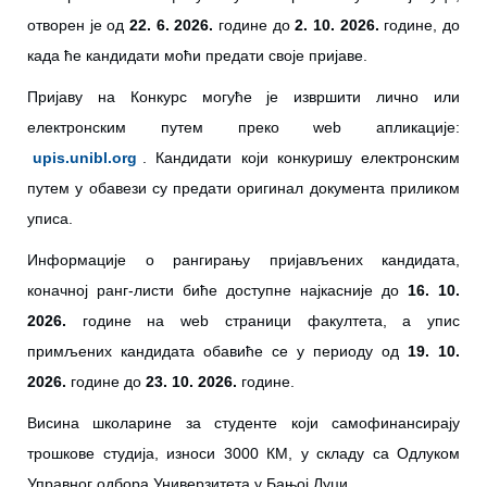
отворен је од
22
. 6. 2026.
године до
2. 10. 2026.
године, до
када ће кандидати моћи предати своје пријаве.
Пријаву на Конкурс могуће je извршити лично или
електронским путем преко web апликације:
upis
.
unibl
.
org
. Кандидати који конкуришу електронским
путем у обавези су предати оригинал документа приликом
уписа.
Информације о рангирању пријављених кандидата,
коначној ранг-листи биће доступне најкасније до
16
. 10.
2026.
године на web страници факултета, а упис
примљених кандидата обавиће се у периоду од
19. 10.
2026.
године до
23. 10. 2026.
године.
Висина школарине за студенте који самофинансирају
трошкове студија, износи 3000 КМ, у складу са Одлуком
Управног одбора Универзитета у Бањој Луци.