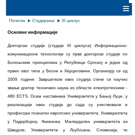
Почетак
Студирање
III циклус
Основне информације
Докторске студије (студије
III
циклуса) Информационо-
комуникационе технологије су прве докторске студије по
Болоњским принципима у Републици Српској и једне од
првих овог типа у Босни и Херцеговини. Организују се од
2009. године. Завршетком ових студија стиче се научно
звање доктор техничких наука из области електротехнике -
480 ECTS. Осим наставника Универзитета у Бањој Луци, у
реализацији ових студија до сада су учествовали и
професори познатих европских универзитета: Универизтета
у Падерборну, Њемачка; Малердален универзитета из
Шведске; Универзитета у Љубљани, Словенија; те