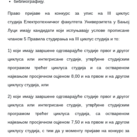
библиографију.
Право пријаве на конкурс за упис на III циклус
студија Електротехничког факултета Универзитета у Бањој
Луци имају кандидати који испуњавају услове прописане
чланом 5 Правила студирања на III циклус студија и то:
1) који имају завршене одговарајуће студије првог и другог
циклуса или интегрисане студије, утврђене студијским
програмом трећег циклуса студија и са оствареном
најмањом просјечном оцјеном 8,00 и на првом и на другом
циклусу студија, или
2) који имају завршене одговарајуће студије првог и другог
циклуса или интегрисане студије, утврђене студијским
програмом трећег циклуса студија, са оствареном
најмањом просјечном оцјеном 7,50 и на првом и на другом
циклусу студија, с тим да у моменту пријаве на конкурс за