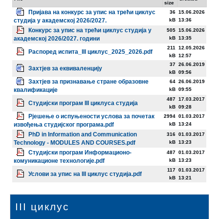
size
Пријава на конкурс за упис на трећи циклус
36
15.06.2026
студија у академској 2026/2027.
kB
13:36
Конкурс за упис на трећи циклус студија у
505
15.06.2026
академској 2026/2027. години
kB
13:35
211
12.05.2026
Распоред испита_III циклус_2025_2026.pdf
kB
12:57
37
26.06.2019
Захтјев за еквиваленцију
kB
09:56
Захтјев за признавање стране образовне
64
26.06.2019
квалификације
kB
09:55
487
17.03.2017
Студијски програм III циклуса студија
kB
09:28
Рјешење о испуњености услова за почетак
2994
01.03.2017
извођења студијског програма.pdf
kB
13:24
PhD in Information and Communication
316
01.03.2017
Technology - MODULES AND COURSES.pdf
kB
13:23
Студијски програм Информационо-
487
01.03.2017
комуникационе технологије.pdf
kB
13:23
117
01.03.2017
Услови за упис на III циклус студија.pdf
kB
13:21
III циклус