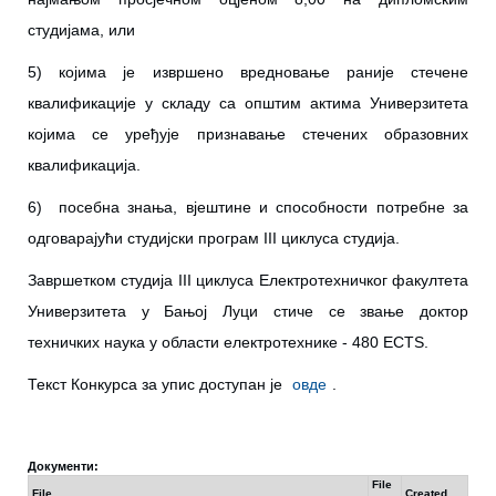
студијама, или
5) којима је извршено вредновање раније стечене
квалификације у складу са општим актима Универзитета
којима се уређује признавање стечених образовних
квалификација.
6) посебна знања, вјештине и способности потребне за
одговарајући студијски програм III циклуса студија.
Завршетком студија III циклусa Електротехничког факултета
Универзитета у Бањој Луци стиче се звање доктор
техничких наука у области електротехнике - 480 ECTS.
Текст Конкурса за упис доступан је
овде
.
Документи:
File
File
Created