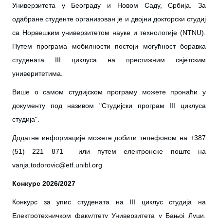
Универзитета у Београду и Новом Саду, Србија. За
одабране студенте организован је и двојни докторски студиј
са Норвешким универзитетом науке и технологије (NTNU).
Путем програма мобилности постоји могућност боравка
студената
III
циклуса на престижним свјетским
универитетима.
Више о самом студијском програму можете пронаћи у
документу под називом "Студијски програм III циклуса
студија".
Додатне информације можете добити телефоном на +387
(51) 221 871 или путем електронске поште на
vanja.todorovic@etf.unibl.org
Конкурс 2026/2027
Конкурс за упис студената на III циклус студија на
Електротехничком факултету Универзитета у Бањој Луци,