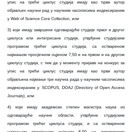
упис на трећи циклус студија имају као први аутор
објављен научни рад у научним часописима индексираним
у Web of Science Core Collection, или
3) који имају завршене одговарајуће студије првог и другог
циклуса или интегрисане студије, утврђене студијским
програмом трећег циклуса студија, са оствареном
најмањом просјечном оцјеном 7,50 и на првом и на другом
циклусу студија, с тим да у моменту пријаве на конкурс за
упис на трећи циклус студија имају као први аутор
објављена најмање три научна рада у научним часописима
индексираним у: SCOPUS, DOAJ (Directory of Open Access
Journals), или
4) који имају академски степен магистра наука из
одговарајуће научне области, утврђене студијским
програмом трећег циклуса студија, и са оствареном
најмањом просјечном оцјеном 8,00 на дипломским