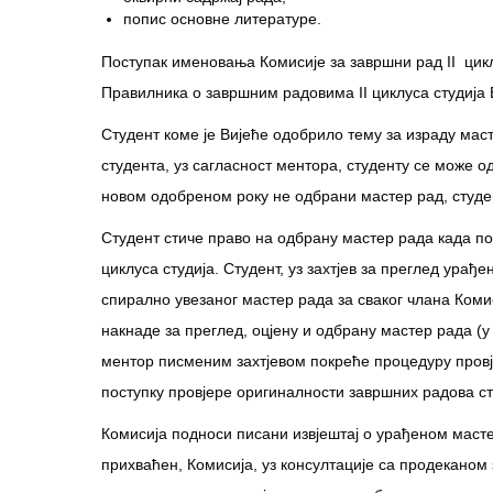
попис основне литературе.
Поступак именовања Комисије за завршни рад II цикл
Правилника о завршним радовима II циклуса студија 
Студент коме је Вијеће одобрило тему за израду мас
студента, уз сагласност ментора, студенту се може о
новом одобреном року не одбрани мастер рад, студе
Студент стиче право на одбрану мастер рада када п
циклуса студија. Студент, уз захтјев за преглед урађ
спирално увезаног мастер рада за сваког члана Комис
накнаде за преглед, оцјену и одбрану мастер рада (у
ментор писменим захтјевом покреће процедуру провј
поступку провјере оригиналности завршних радова студ
Комисија подноси писани извјештај о урађеном мастер
прихваћен, Комисија, уз консултације са продекано