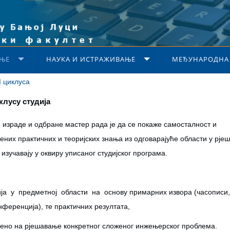
ЊЕ
НАУКА И ИСТРАЖИВАЊЕ
МЕЂУНАРОДНА
I циклуса
клусу студија
љ израде и одбране мастер рада је да се покаже самосталност и
чених практичних и теоријских знања из одговарајуће области у рје
зучавају у оквиру уписаног студијског програма.
а у предметној области на основу примарних извора (часописи,
ференција), те практичних резултата,
њено на рјешавање конкретног сложеног инжењерског проблема.