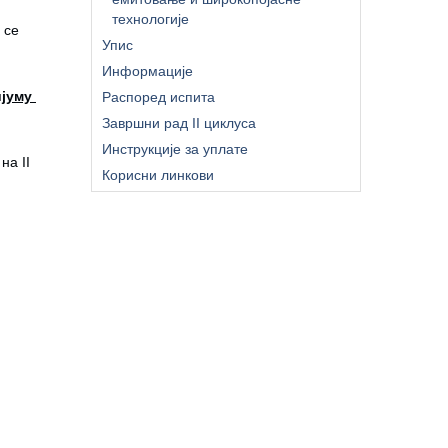
технологије
 се
Упис
Информације
ијуму
Распоред испита
Завршни рад II циклуса
Инструкције за уплате
на II
Корисни линкови