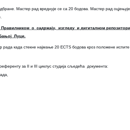
дбране. Мастер рад вреднује се са 20 бодова. Мастер рад оцјењује
.
Правилником о садржају, изгледу и дигиталном репозитор
 Бањој Луци.
ер рада када стекне најмање 20 ECTS бодова кроз положене испите 
ференту за II и III циклус студија сљедећа документа:
ада,