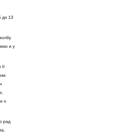
5 до 13
 молбу
ико и у
 II
рак
и
е,
м о
р рад
ма,