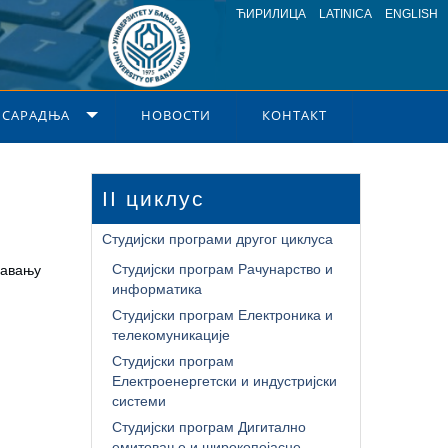
ЋИРИЛИЦА
LATINICA
ENGLISH
 САРАДЊА
НОВОСТИ
КОНТАКТ
II циклус
Студијски програми другог циклуса
Студијски програм Рачунарство и
шавању
информатика
Студијски програм Електроника и
телекомуникације
Студијски програм
Електроенергетски и индустријски
системи
Студијски програм Дигитално
емитовање и широкопојасне