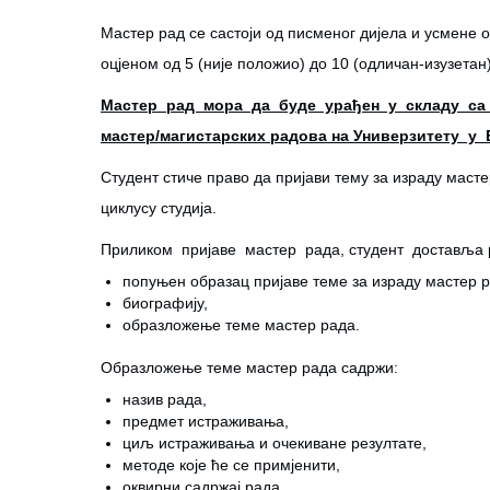
Мастер рад се састоји од писменог дијела и усмене о
оцјеном од 5 (није положио) до 10 (одличан-изузетан)
Мастер рад мора да буде урађен у складу са 
мастер/магистарских радова на Универзитету у
Студент стиче право да пријави тему за израду маст
циклусу студија.
Приликом пријаве мастер рада, студент доставља ре
попуњен образац пријаве теме за израду мастер р
биографију,
образложење теме мастер рада.
Образложење теме мастер рада садржи:
назив рада,
предмет истраживања,
циљ истраживања и очекиване резултате,
методе које ће се примјенити,
оквирни садржај рада,