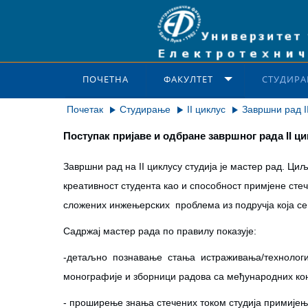
ПОЧЕТНА
ФАКУЛТЕТ
СТУДИРА
Почетак
Студирање
II циклус
Завршни рад I
Поступак пријаве и одбране завршног рада II ци
Завршни рад на II циклусу студија је мастер рад. Ци
креативност студента као и способност примјене сте
сложених инжењерских проблема из подручја која се и
Садржај мастер рада по правилу показује:
-детаљно познавање стања истраживања/технологиј
монографије и зборници радова са међународних кон
- проширење знања стечених током студија примије