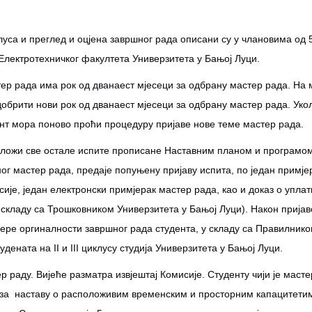
уса и преглед и оцјена завршног рада описани су у члановима од 
Електротехничког факултета Универзитета у Бањој Луци.
тер рада има рок од дванаест мјесеци за одбрану мастер рада. На
добрити нови рок од дванаест мјесеци за одбрану мастер рада. Укол
нт мора поново проћи процедуру пријаве нове теме мастер рада.
оложи све остале испите прописане Наставним планом и програмом
еног мастер рада, предаје попуњену пријаву испита, по један примје
ије, један електронски примјерак мастер рада, као и доказ о уплат
 складу са Трошковником Универзитета у Бањој Луци). Након пријав
ере оргиналности завршног рада студента, у складу са Правилнико
ената на II и III циклусу студија Универзитета у Бањој Луци.
 раду. Вијеће разматра извјештај Комисије. Студенту чији је масте
м за наставу о расположивим временским и просторним капацитети