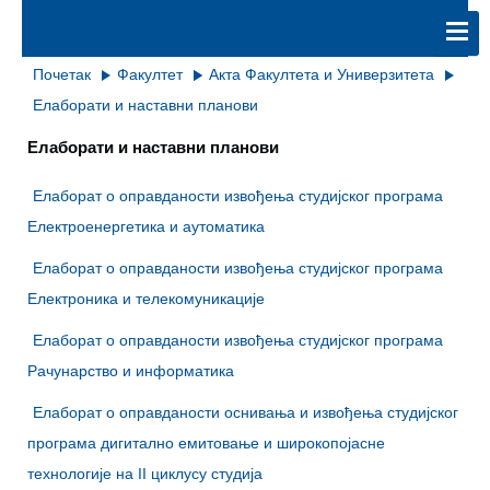
Почетак
Факултет
Акта Факултета и Универзитета
Елаборати и наставни планови
Елаборати и наставни планови
Eлаборат о оправданости извођења студијског програма
Електроенергетика и аутоматика
Eлаборат о оправданости извођења студијског програма
Електроника и телекомуникације
Eлаборат о оправданости извођења студијског програма
Рачунарство и информатика
Елаборат о оправданости оснивања и извођења студијског
програма дигитално емитовање и широкопојасне
технологије на II циклусу студија