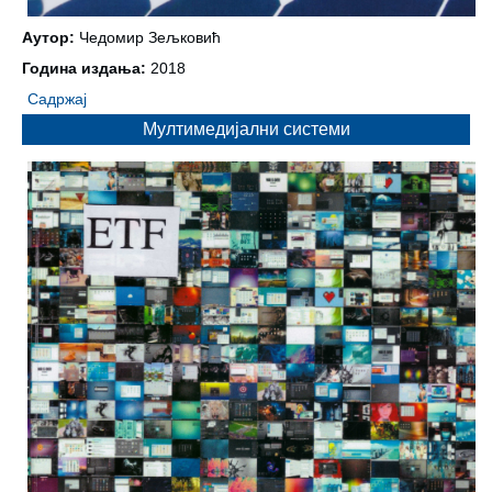
Аутор:
Чедомир Зељковић
Година издања:
2018
Садржај
Мултимедијални системи