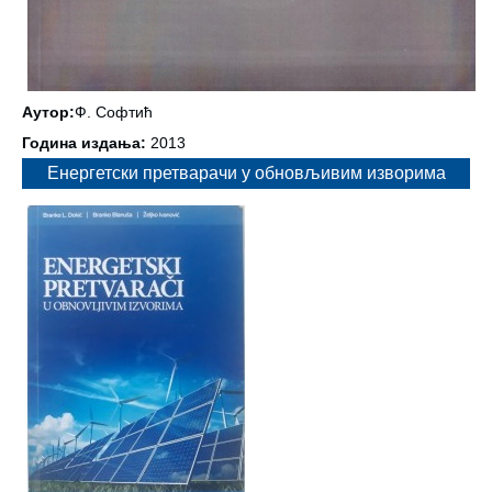
Аутор:
Ф. Софтић
Година издања:
2013
Енергетски претварачи у обновљивим изворима