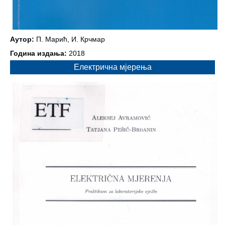
Аутор:
П. Марић, И. Крчмар
Година издања:
2018
Електрична мјерења