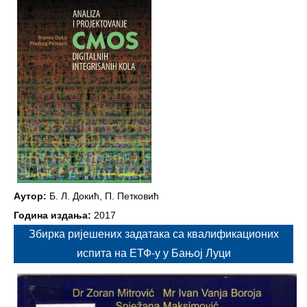
Аутор:
Б. Л. Докић, П. Петковић
Година издања:
2017
Збирка ријешених задатака са квалификационих
испита на ЕТФ-у у Бањој Луци