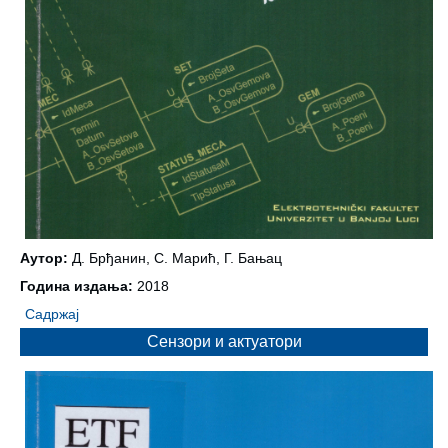
Аутор:
Д. Брђанин, С. Марић, Г. Бањац
Година издања:
2018
Садржај
Сензори и актуатори