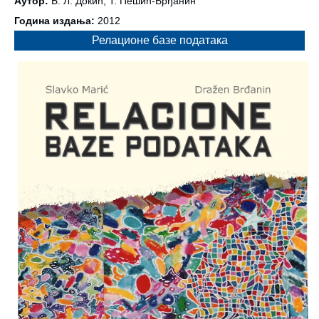
Аутор:
Б. Л. Докић, Т. Пешић-Брђанин
Година издања:
2012
Релационе базе података