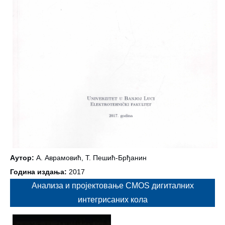
Аутор:
А. Аврамовић, Т. Пешић-Брђанин
Година издања:
2017
Анализа и пројектовање CMOS дигиталних
интегрисаних кола