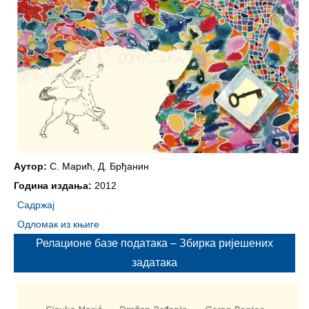
Аутор:
С. Марић, Д. Брђанин
Година издања:
2012
Садржај
Одломак из књиге
Релационе базе података – Збирка ријешених
задатака