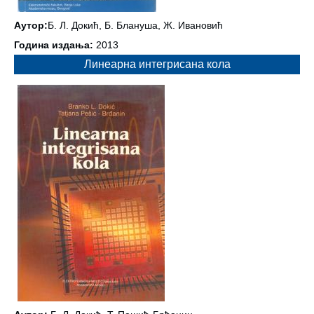
Аутор:
Б. Л. Докић, Б. Блануша, Ж. Ивановић
Година издања:
2013
Линеарна интегрисана кола