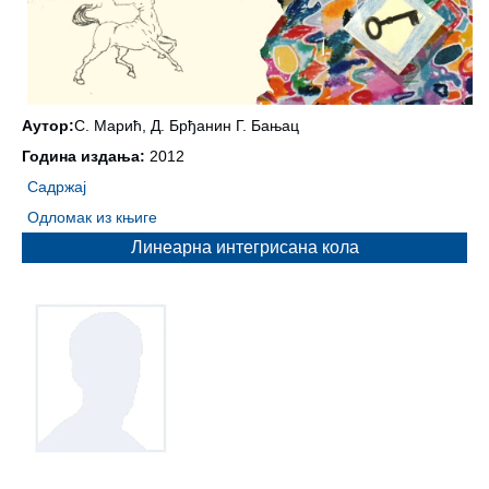
Аутор:
С. Марић, Д. Брђанин Г. Бањац
Година издања:
2012
Садржај
Одломак из књиге
Линеарна интегрисана кола