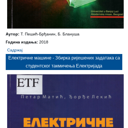
Аутор:
Т. Пешић-Брђанин, Б. Блануша
Година издања:
2018
Садржај
Електричне машине - Збирка ријешених задатака са
студентског такмичења Електријада