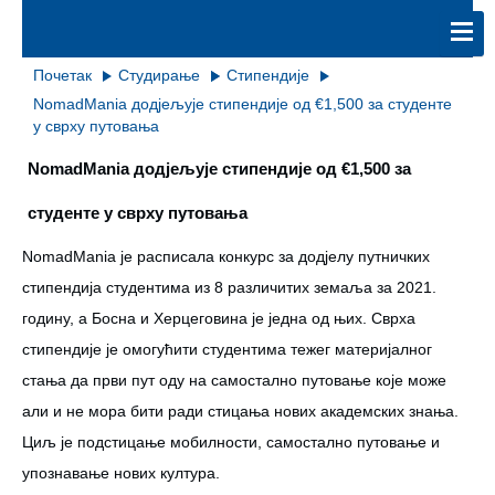
Почетак
Студирање
Стипендије
NomadMania додјељује стипендије од €1,500 за студенте
у сврху путовања
NomadMania додјељује стипендије од €1,500 за
студенте у сврху путовања
NomadMania је расписала конкурс за додјелу путничких
стипендија студентима из 8 различитих земаља за 2021.
годину, а Босна и Херцеговина је једна од њих. Сврха
стипендије је омогућити студентима тежег материјалног
стања да први пут оду на самостално путовање које може
али и не мора бити ради стицања нових академских знања.
Циљ је подстицање мобилности, самостално путовање и
упознавање нових култура.