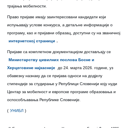
трајања мобилности.
Право пријаве имају заинтересовани кандидати који
испуњавају услове конкурса, а детаљне информације о
програму, као и пријавни образац, доступни су на званичној
интернетској страници
.
Пријаве са комплетном документацијом достављају се
Министарству цивилних послова Босне и
Херцеговине најкасније
до 24. марта 2026. године, уз
обавезну назнаку да се пријава односи на додјелу
стипендије за студирање у Републици Словенији коју нуди
Центар за мобилност и европске програме образовања и
оспособљавања Републике Словеније.
(
УНИБЛ
)