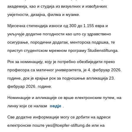
академија, као и студија из визуелних и извођачких
умјетности, дизајна, филма и музике.
Мјесечна стипендија износи од 300 до 1.155 евра и
укључује додатне погодности као што су здравствено
осигурање, породични додатак, менторска подршка, те
приступ студентском мрежном програму Studienstiftungа.
Рок за номинацију, коју је потребно обезбиједити преко
професора са матичног универзитета, је 4. фебруар 2026.
године, док је крајњи рок за подношење апликација 23.
фебруар 2026. године.
Номинације и апликације се врше електронским путем, на
линку који се налази
овдје
.
Све додатне информације могу се добити на адреси
електронске поште
yes@toepfer-stiftung.de
или на