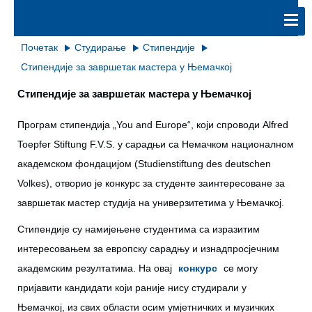
Почетак
Студирање
Стипендије
Стипендије за завршетак мастера у Њемачкој
Стипендије за завршетак мастера у Њемачкој
Програм стипендија „You and Europe“, који спроводи Alfred
Toepfer Stiftung F.V.S. у сарадњи са Немачком националном
академском фондацијом (Studienstiftung des deutschen
Volkes), отворио је конкурс за студенте заинтересоване за
завршетак мастер студија на универзитетима у Њемачкој.
Стипендије су намијењене студентима са изразитим
интересовањем за европску сарадњу и изнадпросјечним
академским резултатима. На овај
конкурс
се могу
пријавити кандидати који раније нису студирали у
Њемачкој, из свих области осим умјетничких и музичких