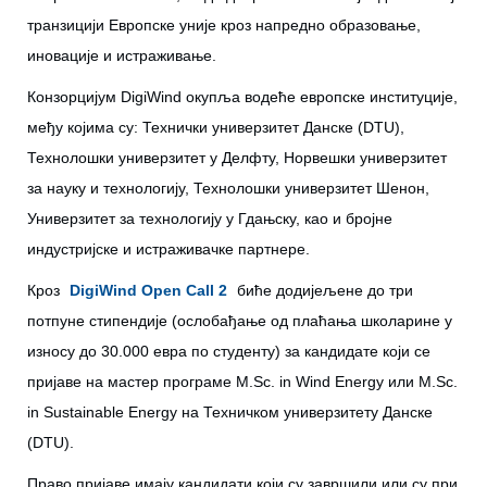
транзицији Европске уније кроз напредно образовање,
иновације и истраживање.
Конзорцијум DigiWind окупља водеће европске институције,
међу којима су: Технички универзитет Данске (DTU),
Технолошки универзитет у Делфту, Норвешки универзитет
за науку и технологију, Технолошки универзитет Шенон,
Универзитет за технологију у Гдањску, као и бројне
индустријске и истраживачке партнере.
Кроз
DigiWind Open Call 2
биће додијељене до три
потпуне стипендије (ослобађање од плаћања школарине у
износу до 30.000 евра по студенту) за кандидате који се
пријаве на мастер програме M.Sc. in Wind Energy или M.Sc.
in Sustainable Energy на Техничком универзитету Данске
(DTU).
Право пријаве имају кандидати који су завршили или су при