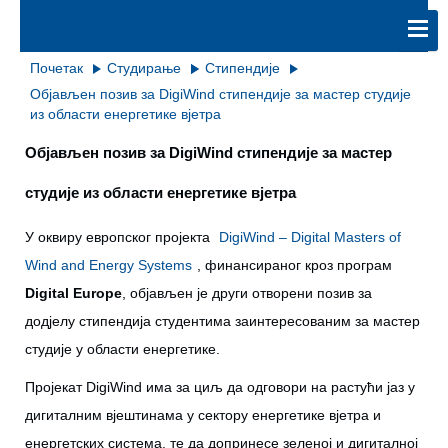
Почетак
Студирање
Стипендије
Објављен позив за DigiWind стипендије за мастер студије
из области енергетике вјетра
Објављен позив за DigiWind стипендије за мастер
студије из области енергетике вјетра
У оквиру европског пројекта
DigiWind – Digital Masters of
Wind and Energy Systems
, финансираног кроз програм
Digital Europe
, објављен је други отворени позив за
додјелу стипендија студентима заинтересованим за мастер
студије у области енергетике.
Пројекат DigiWind има за циљ да одговори на растући јаз у
дигиталним вјештинама у сектору енергетике вјетра и
енергетских система, те да допринесе зеленој и дигиталној