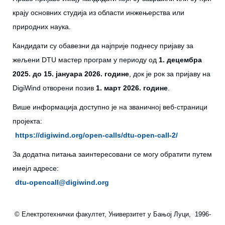
крају основних студија из области инжењерства или
природних наука.
Кандидати су обавезни да најприје поднесу пријаву за
жељени DTU мастер програм у периоду од
1. децембра
2025. до 15. јануара 2026. године
, док је рок за пријаву на
DigiWind отворени позив
1. март 2026. године
.
Више информација доступно је на званичној веб-страници
пројекта:
https://digiwind.org/open-calls/dtu-open-call-2/
За додатна питања заинтересовани се могу обратити путем
имејл адресе:
dtu-opencall@digiwind.org
© Електротехнички факултет, Универзитет у Бањој Луци, 1996-