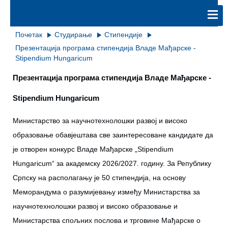
Почетак
Студирање
Стипендије
Презентација програма стипендија Владе Мађарске -
Stipendium Hungaricum
Презентација програма стипендија Владе Мађарске -
Stipendium Hungaricum
Министарство за научнотехнолошки развој и високо
образовање обавјештава све заинтересоване кандидате да
је отворен конкурс Владе Мађарске „Stipendium
Hungaricum“ за академску 2026/2027. годину. За Републику
Српску на располагању је 50 стипендија, на основу
Меморандума о разумијевању између Министарства за
научнотехнолошки развој и високо образовање и
Министарства спољних послова и трговине Мађарске о