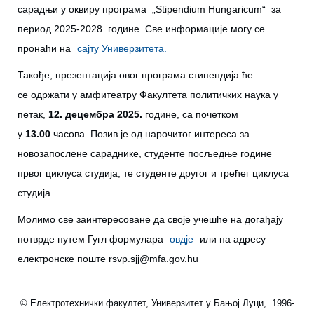
сарадњи у оквиру програма „Stipendium Hungaricum“ за
период 2025-2028. године. Све информације могу се
пронаћи на
сајту Универзитета.
Такође, презентација овог програма стипендија ће
се одржати у амфитеатру Факултета политичких наука у
петак,
12. децембра 2025.
године, са почетком
у
13.00
часова. Позив је од нарочитог интереса за
новозапослене сараднике, студенте посљедње године
првог циклуса студија, те студенте другог и трећег циклуса
студија.
Молимо све заинтересоване да своје учешће на догађају
потврде путем Гугл формулара
овдје
или на адресу
електронске поште
rsvp.sjj@mfa.gov.hu
© Електротехнички факултет, Универзитет у Бањој Луци, 1996-