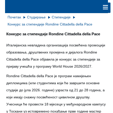
Почетак
Студирање
Стипендије
Конкурс за стипендије Rondine Cittadella della Pace
Конкурс за стипендије Rondine Cittadella della Pace
Италијанска невладина организација посвећена промоцији
образовања, друштвених промјена и дијалога Rondine
Cittadella della Pace објавила је конкурс за стипендије за
пријаву учешћа у програму World House 2026/2027.
Rondine Cittadella della Pace je програм намијењен
дипломцима (или студентима који ће завршити основне
студије до јула 2026. године) узраста од 21 до 28 година, а
који имају снажну посвећеност цивилном друштву.
Учесници ће провести 18 мјесеци у међународном кампусу
у Тоскани уз истовремено похађање прве године мастер