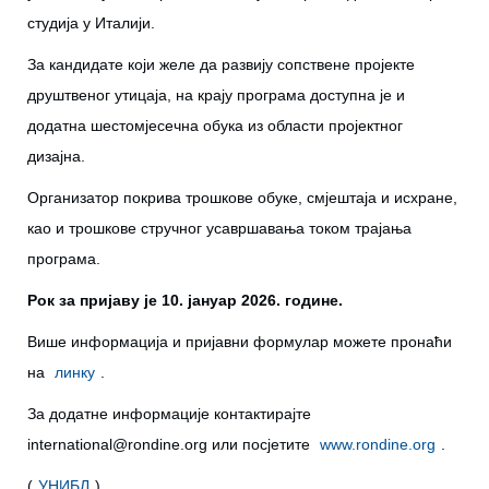
студија у Италији.
За кандидате који желе да развију сопствене пројекте
друштвеног утицаја, на крају програма доступна је и
додатна шестомјесечна обука из области пројектног
дизајна.
Организатор покрива трошкове обуке, смјештаја и исхране,
као и трошкове стручног усавршавања током трајања
програма.
Рок за пријаву је 10. јануар 2026. године.
Више информација и пријавни формулар можете пронаћи
на
линку
.
За додатне информације контактирајте
international@rondine.org
или посјетите
www.rondine.org
.
(
УНИБЛ
)