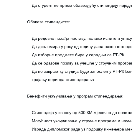
Да студент не прима обавезујућу стипендију ниједн
Обавезе стипендисте:
Да редовно похађа наставу, полаже испите и уписуј
Да дипломира у року од годину дана након што о
Да изборне предмете бира у сарадњи са РТ-РК
Да се одазове позиву за учешће у стручним програм
Да по завршетку студија буде запослен у РТ-РК Ба
трајању периода стипендирања
Бенефити укључивања у програм стипендирања:
Стипендија у износу од 500 КМ мјесечно до почетка
Могућност укључивања у стручне програме и научн
Израда дипломског рада уз подршку инжењера ме