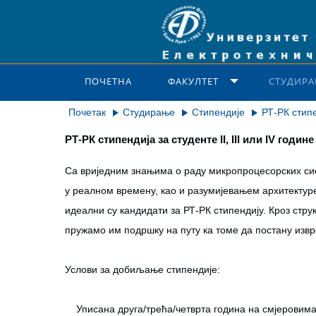
ПОЧЕТНА
ФАКУЛТЕТ
СТУДИРА
Почетак
Студирање
Стипендије
РТ-РК стипе
РТ-РК стипендија за студенте II, III или IV год
Са вриједним знањима о раду микропроцесорских сис
у реалном времену, као и разумијевањем архитектур
идеални су кандидати за РТ-РК стипендију. Кроз стр
пружамо им подршку на путу ка томе да постану изв
Услови за добиљање стипендије:
Уписана друга/трећа/четврта година на смјеровима