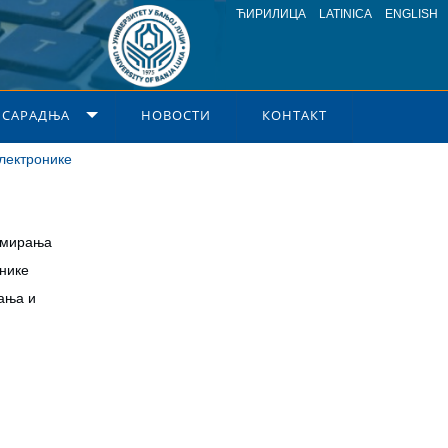
ЋИРИЛИЦА
LATINICA
ENGLISH
 САРАДЊА
НОВОСТИ
КОНТАКТ
Електронике
рамирања
онике
нања и