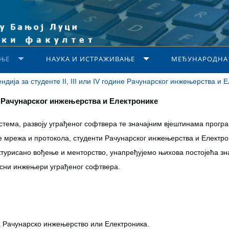
ЊЕ
НАУКА И ИСТРАЖИВАЊЕ
МЕЂУНАРОДНА
ндија за студенте II, III или IV године Рачунарског инжењерства и 
ине Рачунарског инжењерства и Електронике
тема, развоју уграђеног софтвера те значајним вјештинама прог
е мрежа и протокола, студенти Рачунарског инжењерства и Електр
уктурисано вођење и менторство, унапређујемо њихова постојећа з
рсни инжењери уграђеног софтвера.
 Рачунарско инжењерство или Електроника.