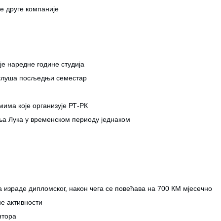
е друге компаније
е наредне године студија
дслуша посљедњи семестар
има које организује РТ-РК
ња Лука у временском периоду једнаком
 израде дипломског, након чега се повећава на 700 КМ мјесечно
е активности
нтора