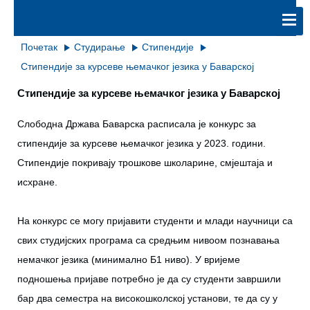
Почетак
Студирање
Стипендије
Стипендије за курсеве њемачког језика у Баварској
Стипендије за курсеве њемачког језика у Баварској
Слободна Држава Баварска расписала је конкурс за
стипендије за курсеве њемачког језика у 2023. години.
Стипендије покривају трошкове школарине, смјештаја и
исхране.
На конкурс се могу пријавити студенти и млади научници са
свих студијских програма са средњим нивоом познавања
немачког језика (минимално Б1 ниво). У вријеме
подношења пријаве потребно је да су студенти завршили
бар два семестра на високошколској установи, те да су у