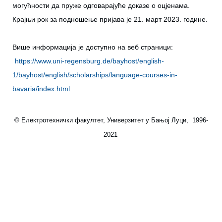
могућности да пруже одговарајуће доказе о оцјенама.
Крајњи рок за подношење пријава је 21. март 2023. године.
Више информација је доступно на веб страници:
https://www.uni-regensburg.de/bayhost/english-
1/bayhost/english/scholarships/language-courses-in-
bavaria/index.html
© Електротехнички факултет, Универзитет у Бањој Луци, 1996-
2021