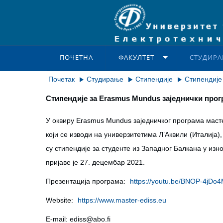
ПОЧЕТНА
ФАКУЛТЕТ
СТУДИРА
Почетак
Студирање
Стипендије
Стипендије
Стипендије за Erasmus Mundus заједнички прог
У оквиру Erasmus Mundus заједничког програма мастер с
који се изводи на универзитетима Л’Аквили (Италија
су стипендије за студенте из Западног Балкана у изн
пријаве је 27. децембар 2021.
Презентација програма:
https://youtu.be/BNOP-4jDo
Website:
https://www.master-ediss.eu
E-mail:
ediss@abo.fi