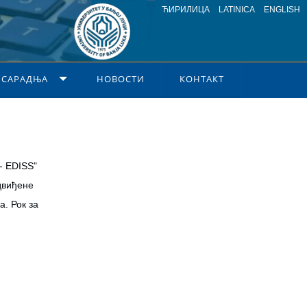
ЋИРИЛИЦА
LATINICA
ENGLISH
 САРАДЊА
НОВОСТИ
КОНТАКТ
 - EDISS"
двиђене
а. Рок за