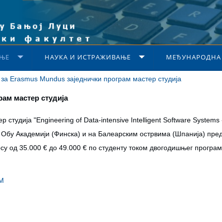
ЊЕ
НАУКА И ИСТРАЖИВАЊЕ
МЕЂУНАРОДНА
 за Erasmus Mundus заједнички програм мастер студија
рам мастер студија
тудија "Engineering of Data-intensive Intelligent Software Systems
), Обу Академији (Финска) и на Балеарским острвима (Шпанија) пре
осу од 35.000 € до 49.000 € по студенту током двогодишњег програм
4M