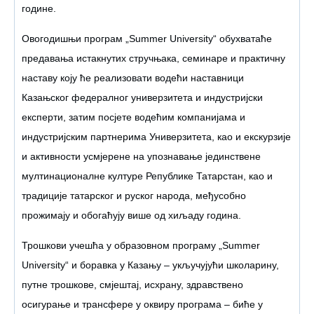
године.
Овогодишњи програм „Summer University“ обухватаће
предавања истакнутих стручњака, семинаре и практичну
наставу коју ће реализовати водећи наставници
Казањског федералног универзитета и индустријски
експерти, затим посјете водећим компанијама и
индустријским партнерима Универзитета, као и екскурзије
и активности усмјерене на упознавање јединствене
мултинационалне културе Републике Татарстан, као и
традиције татарског и руског народа, међусобно
прожимају и обогаћују више од хиљаду година.
Трошкови учешћа у образовном програму „Summer
University“ и боравка у Казању – укључујући школарину,
путне трошкове, смјештај, исхрану, здравствено
осигурање и трансфере у оквиру програма – биће у