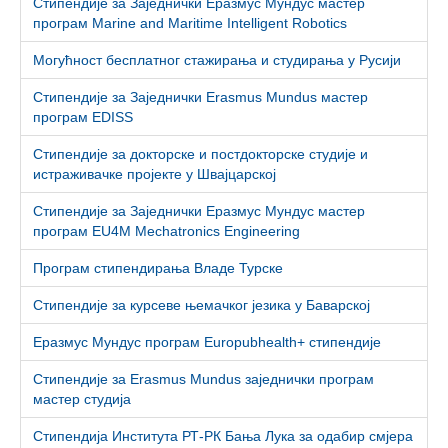
Стипендије за Заједнички Еразмус Мундус мастер
програм Marine and Maritime Intelligent Robotics
Могућност бесплатног стажирања и студирања у Русији
Стипендије за Заједнички Erasmus Mundus мастер
програм EDISS
Стипендије за докторске и постдокторске студије и
истраживачке пројекте у Швајцарској
Стипендије за Заједнички Еразмус Мундус мастер
програм EU4M Mechatronics Engineering
Програм стипендирања Владе Турске
Стипендије за курсеве њемачког језика у Баварској
Еразмус Мундус програм Europubhealth+ стипендије
Стипендије за Erasmus Mundus заједнички програм
мастер студија
Стипендија Института РТ-РК Бања Лука за одабир смјера