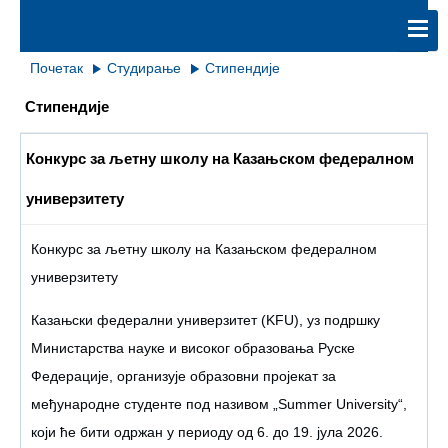
Почетак
Студирање
Стипендије
Стипендије
Конкурс за љетну школу на Казањском федералном
универзитету
Конкурс за љетну школу на Казањском федералном
универзитету
Казањски федерални универзитет (KFU), уз подршку
Министарства науке и високог образовања Руске
Федерације, организује образовни пројекат за
међународне студенте под називом „Summer University“,
који ће бити одржан у периоду од 6. до 19. јула 2026.