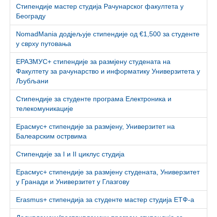
Стипендије мастер студија Рачунарског факултета у
Београду
NomadMania додјељује стипендије од €1,500 за студенте
у сврху путовања
ЕРАЗМУС+ стипендијe за размјену студената на
Факултету за рачунарство и информатику Универзитета у
Љубљани
Стипендије за студенте програма Електроника и
телекомуникације
Ерасмус+ стипендије за размјену, Универзитет на
Балеарским острвима
Стипендије за I и II циклус студија
Ерасмус+ стипендије за размјену студената, Универзитет
у Гранади и Универзитет у Глазгову
Erasmus+ стипендија за студенте мастер студија ЕТФ-а