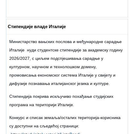
Стипендије владе Италије
Министарство вањских послова и међународне сарадње
Италије нуди студентске стипендије за академску годину
2026/2027, с циљем подспјешивања сарадње у
културном, научном и технолошком домену,
промовисања економског система Италије у свијету и
дифузије познавања италијанског језика и културе.
Стипендија покрива искључиво похађање студијских
програма на територији Италије.
Конкурс и списак земаља/осталих територија-корисника
су доступни на сљедећој страници: