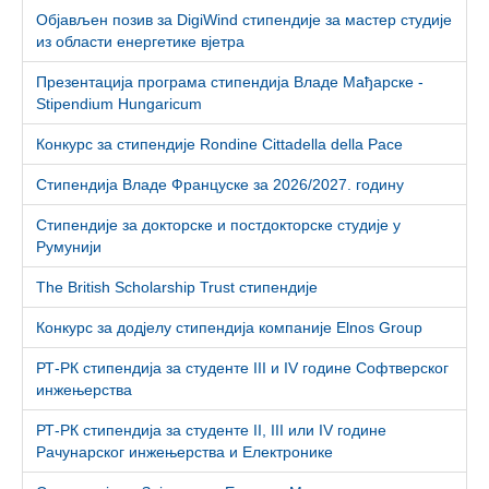
Објављен позив за DigiWind стипендије за мастер студије
из области енергетике вјетра
Презентација програма стипендија Владе Мађарске -
Stipendium Hungaricum
Конкурс за стипендије Rondine Cittadella della Pace
Стипендија Владе Француске за 2026/2027. годину
Стипендије за докторске и постдокторске студије у
Румунији
The British Scholarship Trust стипендије
Конкурс за додјелу стипендија компаније Elnos Group
РТ-РК стипендија за студенте III и IV године Софтверског
инжењерства
РТ-РК стипендија за студенте II, III или IV године
Рачунарског инжењерства и Електронике