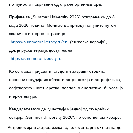
потпуности покривени од стране организатора.
Пријаве за „Summer University 2026“ отворене су до 8.
маја 2026. године. Молимо да пријаву попуните путем
званичне интернет странице:
https://summeruniversity.ru/en
(енглеска верзија),
док је руска верзија доступна на:
https://summeruniversity.ru
Ко се може пријавити: студенти завршних година
основних студија из области астрономија и астрофизика,
софтверско инжењерство, пословна аналитика, биологија
и архитектура
Кандидати могу да учествују у једној од сљедећих
секција „Summer University 2026“, по сопственом избору:
Астрономија и астрофизика: од елементарних честица до