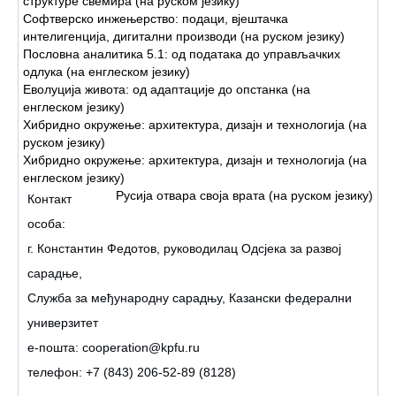
структуре свемира (на руском језику)
Софтверско инжењерство: подаци, вјештачка
интелигенција, дигитални производи (на руском језику)
Пословна аналитика 5.1: од података до управљачких
одлука (на енглеском језику)
Еволуција живота: од адаптације до опстанка (на
енглеском језику)
Хибридно окружење: архитектура, дизајн и технологија (на
руском језику)
Хибридно окружење: архитектура, дизајн и технологија (на
енглеском језику)
Русија отвара своја врата (на руском језику)
Контакт
особа:
г. Константин Федотов, руководилац Одсјека за развој
сарадње,
Служба за међународну сарадњу, Казански федерални
универзитет
е-пошта:
cooperation@kpfu.ru
телефон: +7 (843) 206-52-89 (8128)