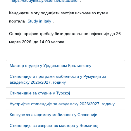
https://studyinitaly.esteri.it/ListaBandi
.
Кандидати могу поднијети захтјев искључиво путем
портала
Study in Italy
.
Онлајн пријаве требају бити достављене најкасније до 26.
марта 2026. до 14.00 часова.
Мастер студије у Уједињеном Краљевству
Стипендије и програми мобилности у Румунији за
академску 2026/2027. годину
Стипендије за студије у Турској
Аустријске стипендије за академску 2026/2027. годину
Конкурс за академску мобилност у Словенији
Стипендије за завршетак мастера у Њемачкој