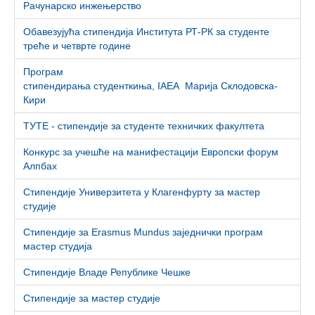
Рачунарско инжењерство
Обавезујућа стипендија Института РТ-РК за студенте
треће и четврте године
Програм
стипендирања студенткиња, IAEA Марија Склодовска-
Кири
ТУТЕ - стипендије за студенте техничких факултета
Конкурс за учешће на манифестацији Европски форум
Алпбах
Стипендије Универзитета у Клагенфурту за мастер
студије
Стипендије за Erasmus Mundus заједнички програм
мастер студија
Стипендије Владе Републике Чешке
Стипендије за мастер студије