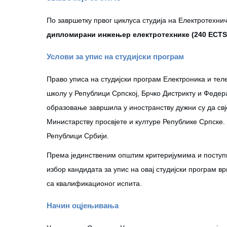
По завршетку првог циклуса студија на Електротехни
дипломирани инжењер електротехнике (240 ECTS
Услови за упис на студијски програм
Право уписа на студијски програм Електроника и тел
школу у Републици Српској, Брчко Дистрикту и Федер
образовање завршила у иностранству дужни су да св
Министарству просвјете и културе Републике Српске.
Републици Србији.
Према јединственим општим критеријумима и поступк
избор кандидата за упис на овај студијски програм в
са квалификационог испита.
Начин оцјењивања