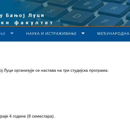
ЊЕ
НАУКА И ИСТРАЖИВАЊЕ
МЕЂУНАРОДНА
 Луци организује се настава на три студијска програма:
раје 4 године (8 семестара).