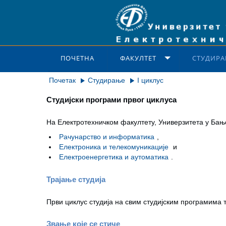
ПОЧЕТНА
ФАКУЛТЕТ
СТУДИРА
Почетак
Студирање
I циклус
Студијски програми првог циклуса
На Електротехничком факултету, Универзитета у Бањој
Рачунарство и информатика
,
Електроника и телекомуникације
и
Електроенергетика и аутоматика
.
Трајање студија
Први циклус студија на свим студијским програмима т
Звање које се стиче