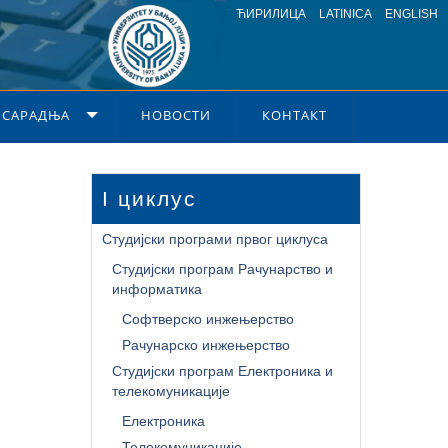
ЋИРИЛИЦА
LATINICA
ENGLISH
 САРАДЊА
НОВОСТИ
КОНТАКТ
I циклус
Студијски програми првог циклуса
Студијски програм Рачунарство и
информатика
Софтверско инжењерство
Рачунарско инжењерство
Студијски програм Електроника и
телекомуникације
Електроника
Телекомуникације