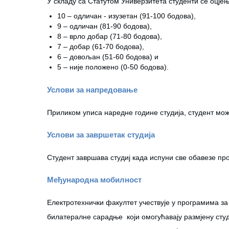
У складу са Статутом Универзитета студенти се оцјењу
10 – одличан - изузетан (91-100 бодова),
9 – одличан (81-90 бодова),
8 – врло добар (71-80 бодова),
7 – добар (61-70 бодова),
6 – довољан (51-60 бодова) и
5 – није положено (0-50 бодова).
Услови за напредовање
Приликом уписа наредне године студија, студент мо
Услови за завршетак студија
Студент завршава студиј када испуни све обавезе п
Међународна мобилност
Електротехнички факултет учествује у програмима за
билатералне сарадње који омогућавају размјену сту