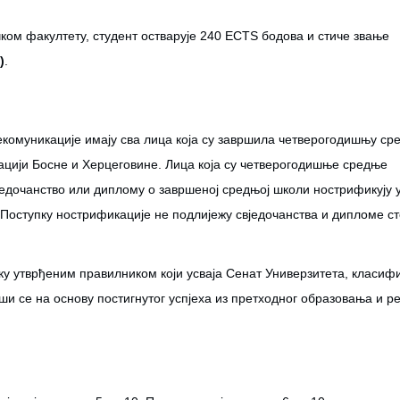
чком факултету, студент остварује 240 ECTS бодова и стиче звање
)
.
екомуникације имају сва лица која су завршила четверогодишњу ср
ацији Босне и Херцеговине. Лица која су четверогодишње средње
једочанство или диплому о завршеној средњој школи нострификују 
 Поступку нострификације не подлијежу свједочанства и дипломе ст
у утврђеним правилником који усваја Сенат Универзитета, класифи
рши се на основу постигнутог успјеха из претходног образовања и р