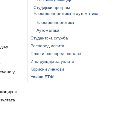
Студијски програм
Електроенергетика и аутоматика
Електроенергетика
Аутоматика
Студентска служба
Распоред испита
едњу
План и распоред наставе
Инструкције за уплате
у
Корисни линкови
ечене у
Упиши ЕТФ!
кација и
езултата