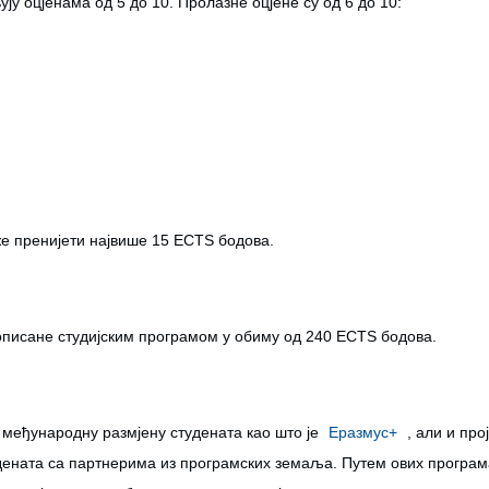
ју оцјенама од 5 до 10. Пролазне оцјене су од 6 до 10:
же пренијети највише 15 ECTS бодова.
рописане студијским програмом у обиму од 240 ECTS бодова.
 међународну размјену студената као што је
Еразмус+
, али и про
дената са партнерима из програмских земаља. Путем ових програм