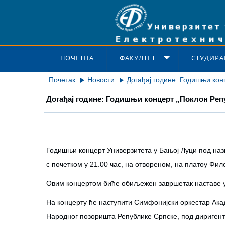
ПОЧЕТНА
ФАКУЛТЕТ
СТУДИРА
Почетак
Новости
Догађај године: Годишњи кон
Догађај године: Годишњи концерт „Поклон Ре
Годишњи концерт Универзитета у Бањој Луци под нази
с почетком у 21.00 час, на отвореном, на платоу Фил
Овим концертом биће обиљежен завршетак наставе у а
На концерту ће наступити Симфонијски оркестар Ака
Народног позоришта Републике Српске, под дириген