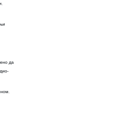
и.
шњи
ћено да
адио-
еном.