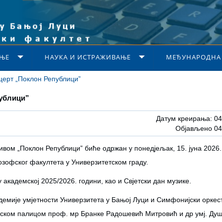
ЊЕ
НАУКА И ИСТРАЖИВАЊЕ
МЕЂУНАРОДНА
церт „Поклон Републици”
публици”
Датум креирања: 04
Објављено 04
вом „Поклон Републици” биће одржан у понедјељак, 15. јуна 2026.
озофског факултета у Универзитетском граду.
кадемској 2025/2026. години, као и Свјетски дан музике.
демије умјетности Универзитета у Бањој Луци и Симфонијски оркес
тском палицом проф. мр Бранке Радошевић Митровић и др умј. Душ