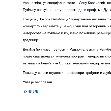
Урошевића, уз специјалне госте – Лену Ковачевић, џе
Публику очекује и наступ оперске диве проф. мр Ду
Концерт „Поклон Републици” представља наставак тра
концерт Универзитета у Бањој Луци под отвореним не
интересовање публике и изузетно позитивне реакциј
традиције.
Догађај ће уживо преносити Радио-телевизија Репуб
прате овај значајан културни програм. Генерални спо
телевизија Републике Српске генерални медијски по
Позивају се сви студенти, професори, грађани и љуб
Улаз је бесплатан.
(УНИБЛ)