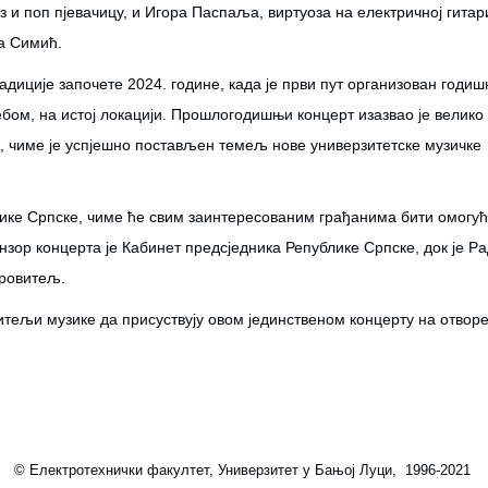
з и поп пјевачицу, и Игора Паспаља, виртуоза на електричној гитар
ња Симић.
диције започете 2024. године, када је први пут организован годи
бом, на истој локацији. Прошлогодишњи концерт изазвао је велико
е, чиме је успјешно постављен темељ нове универзитетске музичке
лике Српске, чиме ће свим заинтересованим грађанима бити омогу
нзор концерта је Кабинет предсједника Републике Српске, док је Р
кровитељ.
итељи музике да присуствују овом јединственом концерту на отвор
© Електротехнички факултет, Универзитет у Бањој Луци, 1996-2021