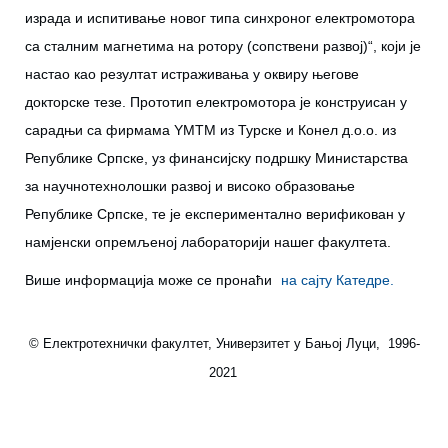
израда и испитивање новог типа синхроног електромотора
са сталним магнетима на ротору (сопствени развој)“, који је
настао као резултат истраживања у оквиру његове
докторске тезе. Прототип електромотора је конструисан у
сарадњи са фирмама YМТМ из Турске и Конел д.о.о. из
Републике Српске, уз финансијску подршку Mинистарства
за научнотехнолошки развој и високо образовање
Републике Српске, те је експериментално верификован у
намјенски опремљеној лабораторији нашег факултета.
Више информација може се пронаћи
на сајту Катедре.
© Електротехнички факултет, Универзитет у Бањој Луци, 1996-
2021