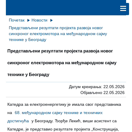
Почетак
Новости
Представљени резултати пројекта развоја новог
синхроног електромотора на међународном сајму
технике у Београду
Представљени резултати пројекта развоја новог
синхроног електромотора на међународном сајму
технике у Београду
Датум креирања: 22.05.2026
Објављено 22.05.2026
Катедра за електроенергетику је имала свог представника
на
68. међународном сајму технике и техничких
достигнућа
у Београду. Ђорђе Лекић, виши асистент са
Катедре, је представио резултате пројекта „Конструкција,