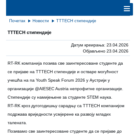
Почетак
Новости
TTTECH стипендије
TTTECH стипендије
Датум креирања: 23.04.2026
Објављено 23.04.2026
RT-RK компанија позива све заинтересоване студенте да
се пријаве на TTTECH стипендије и остваре могућност
учешћа на na Youth Speak Forum 2026 у Аустрији у
организацији @AIESEC Austria непрофитне организације.
Стипендије су намијењене за студенте STEM наука.
RT-RK кроз дугогодишњу сарадњу са TTTECH компанијом
подржава вриједности усмјерене ка развоју младих
талената.
Позивамо све заинтересоване студенте да се пријаве до