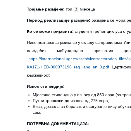
Трајање размјене:
три (3) мјесеца
Период реализације размјене:
размјена се мора р
Ко се може пријавити:
студенти трећег циклуса сту
Ниво познавања језика се у складу са прави
сљедећих међународно признатих церти
https://internacional.ugr.es/sites/vicerrectorados_files/v
KA171-HED-000073196_req_lang_en_0.pdf
Цертифика
књижевност.
Износ стипендије:
Мјесечна стипендија у износу од 850 евра (за тро
Путни трошкови до износа од 275 евра,
Виза, дозвола за боравак и осигурање нису обухв
сам.
ПОТРЕБНА ДОКУМЕНТАЦИЈА: