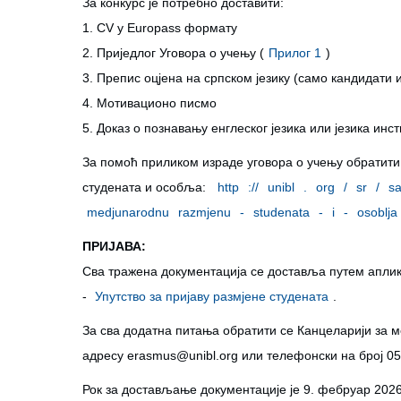
За конкурс је потребно доставити:
1. CV у Europass формату
2. Приједлог Уговора о учењу (
Прилог 1
)
3. Препис оцјена на српском језику (само кандидати 
4. Мотивационо писмо
5. Доказ о познавању енглеског језика или језика инс
За помоћ приликом израде уговора о учењу обратит
студената и особља:
http
://
unibl
.
org
/
sr
/
sa
medjunarodnu
razmjenu
-
studenata
-
i
-
osoblja
ПРИЈАВА:
Сва тражена документација се доставља путем аплика
-
Упутство за пријаву размјене студената
.
За сва додатна питања обратити се Канцеларији за 
адресу
erasmus@unibl.org
или телефонски на број 05
Рок за достављање документације је 9. фебруар 2026