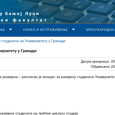
ЊЕ
НАУКА И ИСТРАЖИВАЊЕ
МЕЂУНАРОДНА
у студената на Универзитету у Гранади
верзитету у Гранади
Датум креирања: 26
Објављено 26
размјена – расписан је конкурс за размјену студената Универзите
а размјену студената на трећем циклусу студија