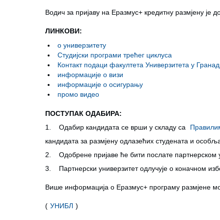
Водич за пријаву на Еразмус+ кредитну размјену је 
ЛИНКОВИ:
о универзитету
Студијски програми трећег циклуса
Контакт подаци факултета Универзитета у Гранад
информације о визи
информације о осигурању
промо видео
ПОСТУПАК ОДАБИРА:
1. Одабир кандидата се врши у складу са
Правили
кандидата за размјену одлазећих студената и особљ
2. Одобрене пријаве ће бити послате партнерском у
3. Партнерски универзитет одлучује о коначном изб
Више информација о Еразмус+ програму размјене м
(
УНИБЛ
)