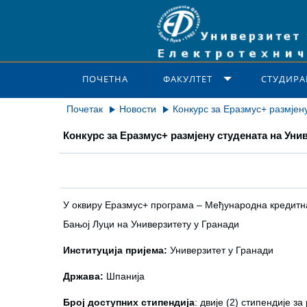
ПОЧЕТНА
ФАКУЛТЕТ
СТУДИРА
Почетак
Новости
Конкурс за Еразмус+ размјен
Конкурс за Еразмус+ размјену студената на Уни
У оквиру Еразмус+ програма – Међународна кредитна 
Бањој Луци на Универзитету у Гранади
Институција пријема:
Универзитет у Гранади
Држава:
Шпанија
Број доступних стипендија
: двије (2) стипендије з