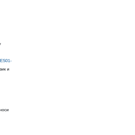
снову
-ES01-
зик и
сноси