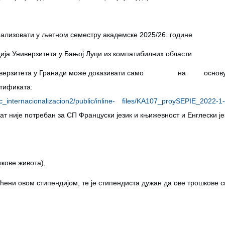
еализовати у љетном семестру академске 2025/26. године
дија Универзитета у Бањој Луци из компатибилних области
лима Универзитета у Гранади може доказивати само на о
фиката:
ic_internacionalizacion2/public/inline-
files/KA107_proySEPIE_2022-1
т није потребан за СП Француски језик и књижевност и Енглески је
шкове живота),
аћени овом стипендијом, те је стипендиста дужан да ове трошкове 