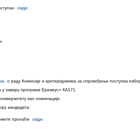
доступан
овдје
.
и
ма
о раду Комисије и критеријумима за спровођење поступка избо
а у оквиру програма Еразмус+ КА171.
ниверзитету као номинације.
ору кандидата.
ожете пронаћи
овдје
.