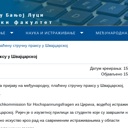
ЊЕ
НАУКА И ИСТРАЖИВАЊЕ
МЕЂУНАРОДНА
аћену стручну праксу у Швајцарској
ксу у Швајцарској
Датум креирања: 15
Објављено 15
а пријаву на међународну, плаћену стручну праксу у Швајцарској,
.
chkommission für Hochspannungsfragen из Цириха, водећој истражи
арској. Ријеч је о изузетној прилици за студенте који су завршили 
одно искуство кроз рад на савременим истраживањима у области