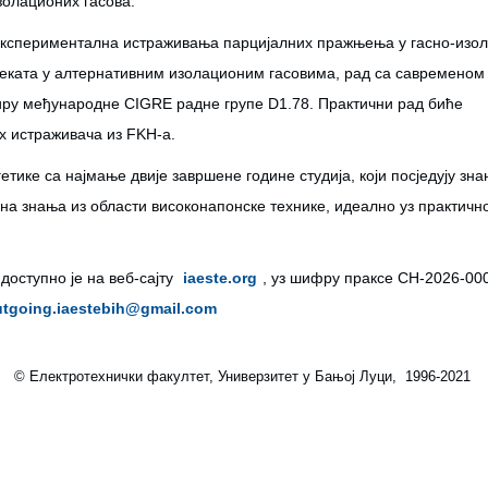
золационих гасова.
у експериментална истраживања парцијалних пражњења у гасно-изо
ката у алтернативним изолационим гасовима, рад са савременом
виру међународне CIGRE радне групе D1.78. Практични рад биће
х истраживача из FKH-а.
етике са најмање двије завршене године студија, који посједују зн
овна знања из области високонапонске технике, идеално уз практичн
оступно је на веб-сајту
iaeste.org
, уз шифру праксе CH-2026-00
utgoing.iaestebih@gmail.com
© Електротехнички факултет, Универзитет у Бањој Луци, 1996-2021