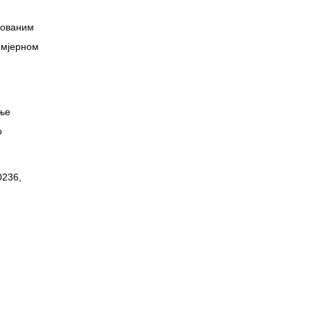
лованим
 мјерном
ање
о
0236,