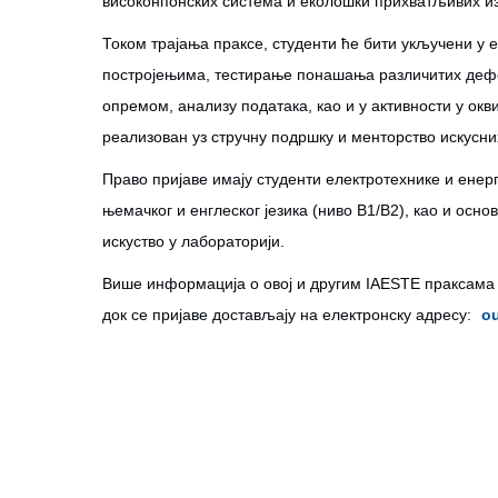
високонпонских система и еколошки прихватљивих и
Током трајања праксе, студенти ће бити укључени 
постројењима, тестирање понашања различитих дефе
опремом, анализу података, као и у активности у ок
реализован уз стручну подршку и менторство искусни
Право пријаве имају студенти електротехнике и енерг
њемачког и енглеског језика (ниво B1/B2), као и осн
искуство у лабораторији.
Више информација о овој и другим IAESTE праксама д
док се пријаве достављају на електронску адресу:
o