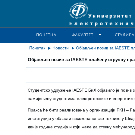
ПОЧЕТНА
ФАКУЛТЕТ
СТУДИРА
Почетак
Новости
Објављен позив за IAESTE пл
Објављен позив за IAESTE плаћену стручну пра
Студентско удружење IAESTE БиХ објавило је позив з
намијењену студентима електротехнике и енергетике
Пракса ће бити реализована у организацији FKH – Fa
институцији у области високонапонске технике у Швајц
двије године студија и који желе да стекну међунар