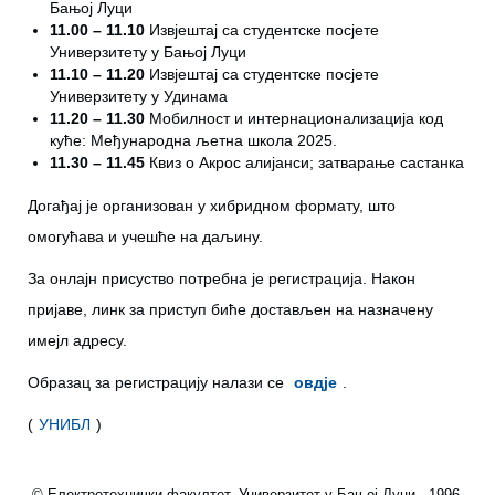
Бањој Луци
11.00 – 11.10
Извјештај са студентске посјете
Универзитету у Бањој Луци
11.10 – 11.20
Извјештај са студентске посјете
Универзитету у Удинама
11.20 – 11.30
Мобилност и интернационализација код
куће: Међународна љетна школа 2025.
11.30 – 11.45
Квиз о Акрос алијанси; затварање састанка
Догађај је организован у хибридном формату, што
омогућава и учешће на даљину.
За онлајн присуство потребна је регистрација. Након
пријаве, линк за приступ биће достављен на назначену
имејл адресу.
Образац за регистрацију налази се
овдје
.
(
УНИБЛ
)
© Електротехнички факултет, Универзитет у Бањој Луци, 1996-