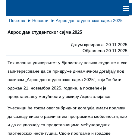
Почетак
Новости
Акрос дан студентског сајма 2025
Акрос дан студентског сајма 2025
Датум креирања: 20.11.2025
Објављено 20.11.2025
Технолошки универзитет у Бјалистоку позива студенте и све
заинтересоване да се придруже динамичном догађају под
називом „Акрос дан студентског сајма 2025ˮ, који ће бити
одржан 21. новембра 2025. године, а посвећен је
представљању могућности у оквиру Акрос алијансе.
Учесници ће током овог хибридног догађаја имати прилику
да сазнају више о различитим програмима мобилности, као
и да се упознају са представницима међународних
партнерских институција. Своје програме и градове