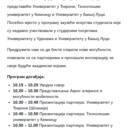
представиће Универзитет у Ђирони, Технолошки
универзитет у Кемницу и Универзитет у Бањој Луци.
Посебно мјесто у програму заузеће искуства студената који
су недавно учествовали у студијским посјетама
Универзитету у Удинама и Универзитету у Бањој Луци.
Придружите нам се да бисте открили нове могућности,
повезали се са партнерима и пронашли инспирацију за
своје будуће академске кораке.
Програм догађаја:
10.15 – 10.20
Уводни говор
10.20 – 10.30
Представљање Акрос алијансе и
могућности мобилности
10.30 – 10.40
Презентација партнера: Универзитет у
Ђирони (Шпанија)
10.40 – 10.50
Презентација партнера: Технолошки
универзитет у Кемницу
10.50 – 11.00
Презентација партнера: Универзитет у