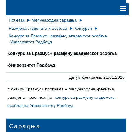
Почетак
Међународна сарадња
Размјена студената и особља
Конкурси
Конкурс за Еразмус+ размјену академског особља
-Универзитет Радбауд
Конкурс за Еразмус+ размјену академског особља
-Универзитет Радбауд
Датум креирања: 21.01.2026
У оквиру Еразмус+ програма – Међународна кредитна
размјена – расписан је
конкурс за размјену академског
особља на Универзитету Радбауд.
Сарадња