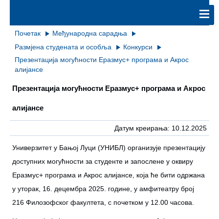
Почетак
Међународна сарадња
Размјена студената и особља
Конкурси
Презентација могућности Еразмус+ програма и Акрос
алијансе
Презентација могућности Еразмус+ програма и Акрос
алијансе
Датум креирања: 10.12.2025
Универзитет у Бањој Луци (УНИБЛ) организује презентацију
доступних могућности за студенте и запослене у оквиру
Еразмус+ програма и Акрос алијансе, која ће бити одржана
у уторак, 16. децембра 2025. године, у амфитеатру број
216 Филозофског факултета, с почетком у 12.00 часова.