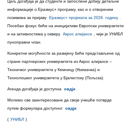
Циљ догађаја је да студенти и запослени добију детаљне
информације о Еразмус+ програму, као и о отвореним
позивима за пријаву
Еразмус+ пројеката за 2026. годину
.
Посебан фокус биће на иницијативи Европски универзитети
и на активностима у оквиру
Акрос алијансе
, чији је УНИБЛ
пуноправни члан.
Конкретне могућности за размјену биће представљене од
стране партнерских универзитета из Акрос алијансе –
Техничког универзитета у Кемницу (Њемачка) и
Технолошког универзитета у Бјалистоку (Пољска).
Агенда догађаја је доступна
овдје
.
Молимо све заинтересоване да своје учешће потврде
путем формулара доступног
овдје
.
(
УНИБЛ
)