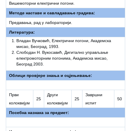
Вишемоторни електрични погони.
Методе наставе и савладавање градива:
Предавања, рад у лабораторији.
Литература:
Владан Вучковић, Електрични погони, Академска
мисао, Београд, 1993.
Слободан Н. Вукосавић, Дигитално управљање
електромоторним погонима, Академска мисао,
Београд 2003.
Облици провјере знања и оцјењивање:
Први
Други
Завршни
25
25
50
колоквијум
колоквијум
испит
Посебна назнака за предмет: