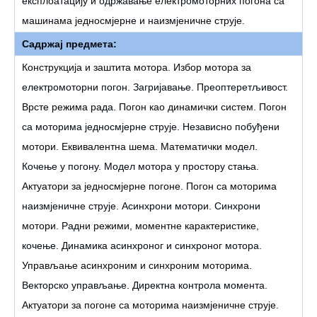
експлоатацију и одржавање електромоторних погона са
машинама једносмјерне и наизмјеничне струје.
Садржај предмета:
Конструкција и заштита мотора. Избор мотора за
електромоторни погон. Загријавање. Преоптеретљивост.
Врсте режима рада. Погон као динамички систем. Погон
са моторима једносмјерне струје. Независно побуђени
мотори. Еквивалентна шема. Математички модел.
Кочење у погону. Модел мотора у простору стања.
Актуатори за једносмјерне погоне. Погон са моторима
наизмјеничне струје. Асинхрони мотори. Синхрони
мотори. Радни режими, моментне карактеристике,
кочење. Динамика асинхроног и синхроног мотора.
Управљање асинхроним и синхроним моторима.
Векторско управљање. Директна контрола момента.
Актуатори за погоне са моторима наизмјеничне струје.