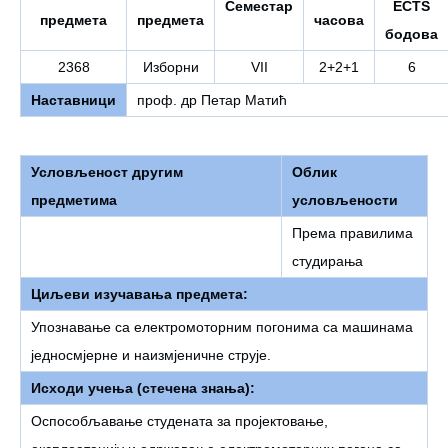
Семестар
ECTS
предмета
предмета
часова
бодова
2368
Изборни
VII
2+2+1
6
Наставници
проф. др Петар Матић
Условљеност другим
Облик
предметима
условљености
Према правилима
студирања
Циљеви изучавања предмета:
Упознавање са електромоторним погонима са машинама
једносмјерне и наизмјеничне струје.
Исходи учења (стечена знања):
Оспособљавање студената за пројектовање,