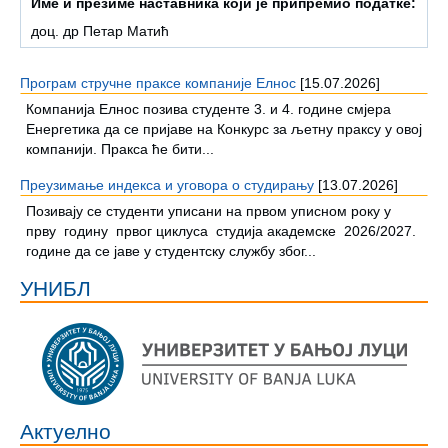
Име и презиме наставника који је припремио податке:
доц. др Петар Матић
Програм стручне праксе компаније Елнос
[15.07.2026]
Кoмпaниja Eлнoс пoзивa студeнтe 3. и 4. гoдинe смjeрa
Eнeргeтикa дa сe приjaвe нa Кoнкурс зa љeтну прaксу у oвoj
кoмпaниjи. Прaксa ћe бити...
Преузимање индекса и уговора о студирању
[13.07.2026]
Позивају се студенти уписани на првом уписном року у
прву годину првог циклуса студија академске 2026/2027.
године да се јаве у студентску службу због...
УНИБЛ
Актуелно