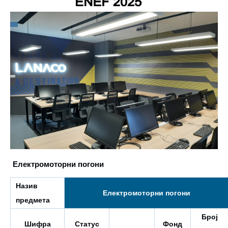
Електромоторни погони
Назив
Електромоторни погони
предмета
Број
Шифра
Статус
Фонд