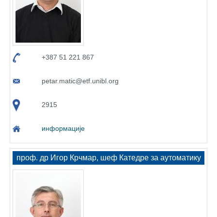
+387 51 221 867
petar.matic@etf.unibl.org
2915
информације
проф. др Игор Крчмар, шеф Катедре за аутоматику