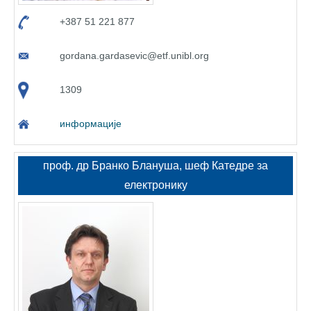
+387 51 221 877
gordana.gardasevic@etf.unibl.org
1309
информације
проф. др Бранко Блануша, шеф Катедре за
електронику