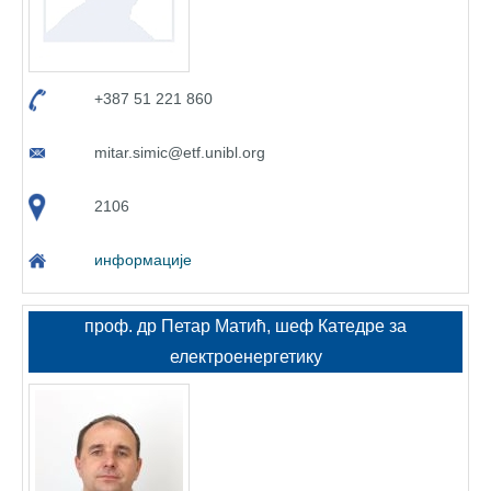
+387 51 221 860
mitar.simic@etf.unibl.org
2106
информације
проф. др Петар Матић, шеф Катедре за
електроенергетику