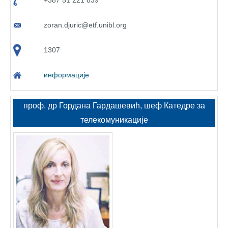
+387 51 221 839
zoran.djuric@etf.unibl.org
1307
информације
проф. др Гордана Гардашевић, шеф Катедре за
телекомуникације