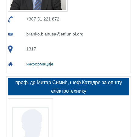
+387 51 221 872
branko.blanusa@etf.unibl.org
1317
информације
проф. др Митар Симић, шеф Катедре за општу
електротехнику