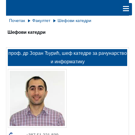
Почетак
Факултет
Шефови катедри
Шефови катедри
проф. др Зоран Ђурић, шеф катедре за рачунарство
и информатику