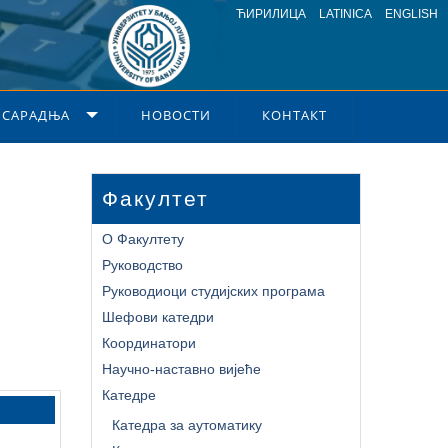
ЋИРИЛИЦА
LATINICA
ENGLISH
 САРАДЊА
НОВОСТИ
КОНТАКТ
Факултет
О Факултету
Руководство
Руководиоци студијских програма
Шефови катедри
Координатори
Научно-наставно вијеће
Катедре
Катедра за аутоматику