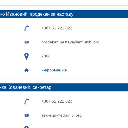
о Ивановић, продекан за наставу
+387 51 221 822
prodekan.nastava@etf.unibl.org
2008
информације
нка Ковачевић, секретар
+387 51 221 823
sekretar@etf.unibl.org