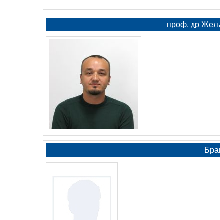
проф. др Жељк
Бра