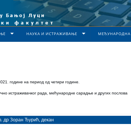
ЊЕ
НАУКА И ИСТРАЖИВАЊЕ
МЕЂУНАРОДНА
021. године на период од четири године.
учно истраживачког рада, мећународне сарадње и других послова
. др Зоран Ђурић, декан