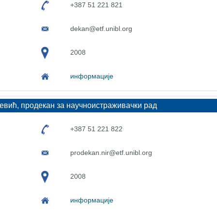
+387 51 221 821
dekan@etf.unibl.org
2008
информације
вић, продекан за научноистраживачки рад
+387 51 221 822
prodekan.nir@etf.unibl.org
2008
информације