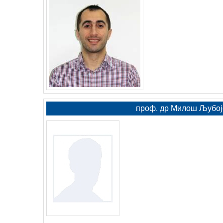
проф. др Милош Љубоје