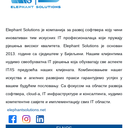
Elephant Solutions је компанија за развој софтвера коју чини
иновативан тим искусних IT професионалаца који пружају
рјешења високог квалитета. Elephant Solutions је основан
2013. године са сједиштем у Бијељини. Нашим клијентима
нудимо свеобухватна IT рјешења која обухватају све аспекте
IT/IS предузећа наших клијената. Комбиновањем нашег
искуства и агилних развојних пракси гарантујемо успјех у
вашем будућем пословању. Са фокусом на области развоја
софтвера, cloud-a, IT инфраструктуре и консалтинга, нудимо
компетентне савјете и имплементацију свих IT области.
elephantsolutions.net