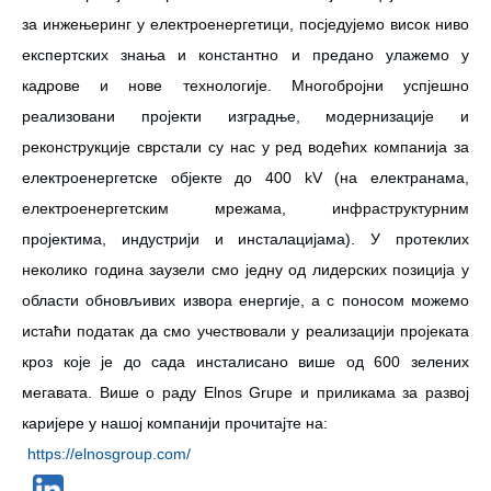
за инжењеринг у електроенергетици, посједујемо висок ниво
експертских знања и константно и предано улажемо у
кадрове и нове технологије. Многобројни успјешно
реализовани пројекти изградње, модернизације и
реконструкције сврстали су нас у ред водећих компанија за
електроенергетске објекте до 400 kV (на електранама,
електроенергетским мрежама, инфраструктурним
пројектима, индустрији и инсталацијама). У протеклих
неколико година заузели смо једну од лидерских позиција у
области обновљивих извора енергије, а с поносом можемо
истаћи податак да смо учествовали у реализацији пројеката
кроз које је до сада инсталисано више од 600 зелених
мегавата. Више о раду Еlnos Grupe и приликама за развој
каријере у нашој компанији прочитајте на:
https://elnosgroup.com/