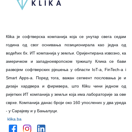
Кlika је софтверска компанија која се унутар свега седам
година од свог оснивања позиционирала као једна од
водећих бх. ИТ компанија у земљи. Оријентирана извозно, ка
америчком и западноевропском тржишту Клика се бави
развојем софтверских рјешења у области IoT-a, FinTech-a i
Smart Apps-a. Поред тога, важан сегмент пословања је и
дизајн хардвера и фирмвера, што Кliku чини једном од
ријетких ИТ компанија у земљи која има лабораторије за ове
сврхе. Компанија данас броји око 160 упослених у два уреда
- у Сарајеву и у Бањалуци.
klika.ba