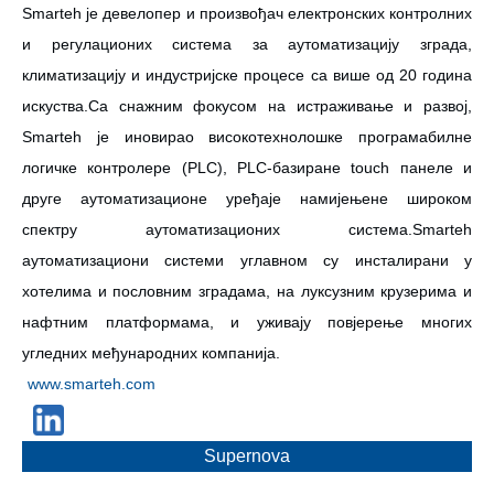
Smarteh је девелопер и произвођач електронских контролних
и регулационих система за аутоматизацију зграда,
климатизацију и индустријске процесе са више од 20 година
искуства.Са снажним фокусом на истраживање и развој,
Smarteh је иновирао високотехнолошке програмабилне
логичке контролере (PLC), PLC-базиране touch панеле и
друге аутоматизационе уређаје намијењене широком
спектру аутоматизационих система.Smarteh
аутоматизациони системи углавном су инсталирани у
хотелима и пословним зградама, на луксузним крузерима и
нафтним платформама, и уживају повјерење многих
угледних међународних компанија.
www.smarteh.com
Supernova