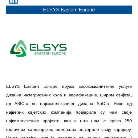
ELSYS Eastern Europe
ELSYS Eastern Europe пружа висококвалитетне услуге
дизајна интегрисаних кола и верификације, широм свијета,
од ASIC-a до најкомплекснијег дизајна SoC-a. Неке од
највећих свјетских компанија повјериле су нам своје
најкомплексније пројекте, као и што нам је преко 250
одличних хардверских инжењера повјерило своју каријеру.