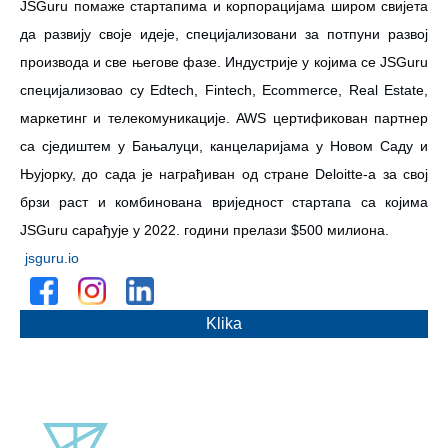
JSGuru помаже стартапима и корпорацијама широм свијета
да развију своје идеје, специјализовани за потпуни развој
производа и све његове фазе. Индустрије у којима се JSGuru
специјализовао су Edtech, Fintech, Ecommerce, Real Estate,
маркетинг и телекомуникације. AWS цертификован партнер
са сједиштем у Бањалуци, канцеларијама у Новом Саду и
Њујорку, до сада је награђиван од стране Deloitte-а за свој
брзи раст и комбинована вриједност стартапа са којима
JSGuru сарађује у 2022. години прелази $500 милиона.
jsguru.io
Klika