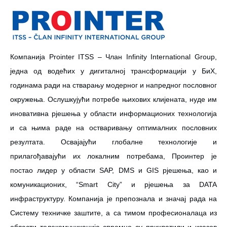
Компанија Prointer ITSS – Члан Infinity International Group,
једна од водећих у дигиталној трансформацији у БиХ,
годинама ради на стварању модерног и напредног пословног
окружења. Ослушкујући потребе њихових клијената, нуде им
иновативна рјешења у области информационих технологија
и са њима раде на остваривању оптималних пословних
резултата. Освајајући глобалне технологије и
прилагођавајући их локалним потребама, Проинтер је
постао лидер у области SAP, DMS и GIS рјешења, као и
комуникационих, “Smart City” и рјешења за DATA
инфраструктуру. Компанија је препознала и значај рада на
Систему техничке заштите, а са тимом професионалаца из
области телекомуникација спремно су прихватили и изазов