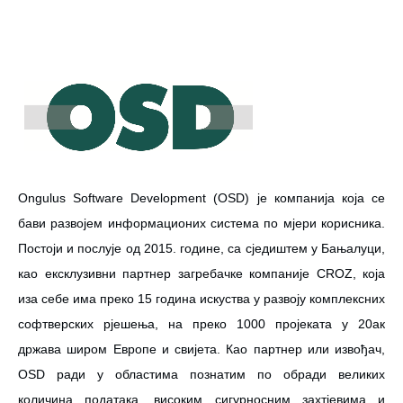
Ongulus Software Development (OSD) је компанија која се
бави развојем информационих система по мјери корисника.
Постоји и послује од 2015. године, са сједиштем у Бањалуци,
као ексклузивни партнер загребачке компаније CROZ, која
иза себе има преко 15 година искуства у развоју комплексних
софтверских рјешења, на преко 1000 пројеката у 20ак
држава широм Европе и свијета. Као партнер или извођач,
ОSD ради у областима познатим по обради великих
количина података, високим сигурносним захтјевима и