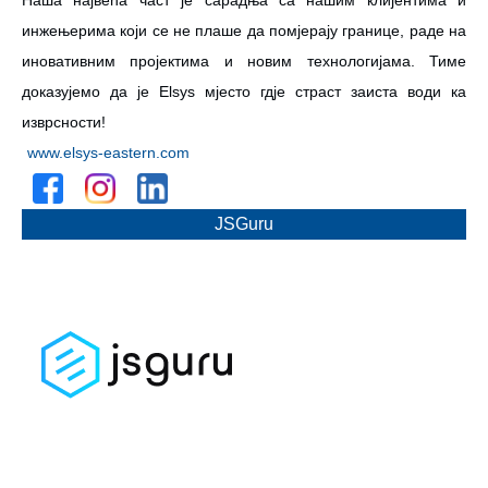
Наша највећа част је сарадња са нашим клијентима и
инжењерима који се не плаше да помјерају границе, раде на
иновативним пројектима и новим технологијама. Тиме
доказујемо да је Еlsys мjесто гдjе страст заиста води ка
изврсности!
www.elsys-eastern.com
JSGuru