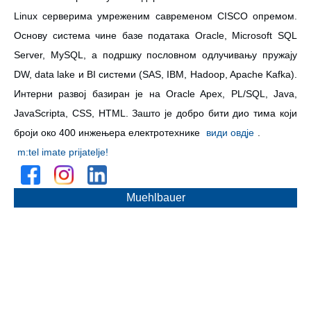
Linux серверима умреженим савременом CISCO опремом.
Основу система чине базе података Oracle, Microsoft SQL
Server, MySQL, а подршку пословном одлучивању пружају
DW, data lake и BI системи (SAS, IBM, Hadoop, Apache Kafka).
Интерни развој базиран је на Oracle Apex, PL/SQL, Java,
JavaScripta, CSS, HTML. Зашто је добро бити дио тима који
броји око 400 инжењера електротехнике
види овдје
.
m:tel imate prijatelje!
Muehlbauer