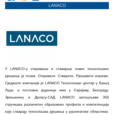
LANACO
У LANACO-у откривање и ставарње нових технолошких
рјешења је позив. Откривати. Стварати. Рјешавати изазове.
Сједиште компаније је LANACO Технолошки центар у Бањој
Луци, а пословне јединице има у Сарајеву, Београду,
Зрењанину и Даласу-САД. LANACO запошљава 350
стручњака различитих образовних профила и компетенција
који стварају технолошка рјешења у различитим областима.