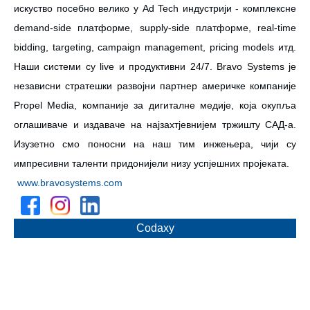
искуство посебно велико у Ad Tech индустрији - комплексне
demand-side платформе, supply-side платформе, real-time
bidding, targeting, campaign management, pricing models итд.
Наши системи су live и продуктивни 24/7. Bravo Systems је
независни стратешки развојни партнер америчке компаније
Propel Media, компаније за дигиталне медије, која окупља
оглашиваче и издаваче на најзахтјевнијем тржишту САД-а.
Изузетно смо поносни на наш тим инжењера, чији су
импресивни таленти придонијели низу успјешних пројеката.
www.bravosystems.com
Codaxy