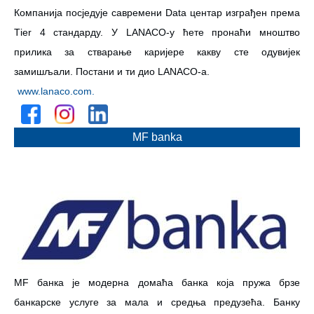
Компанија посједује савремени Data центар изграђен према
Тier 4 стандарду. У LANACO-у ћете пронаћи мноштво
прилика за стварање каријере какву сте одувијек
замишљали. Постани и ти дио LANACO-а.
www.lanaco.com.
MF banka
MF банка је модерна домаћа банка која пружа брзе
банкарске услуге за мала и средња предузећа. Банку