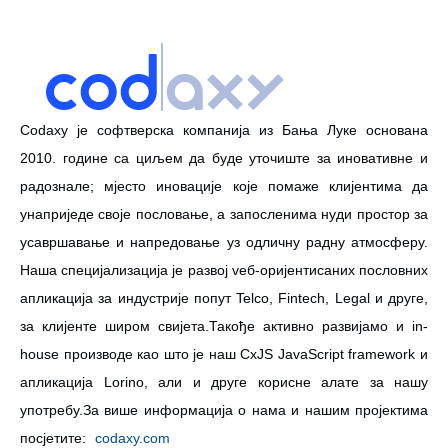
Codaxy је софтверска компанија из Бања Луке основана
2010. године са циљем да буде уточиште за иновативне и
радознале; мјесто иновације које помаже клијентима да
унаприједе своје пословање, а запосленима нуди простор за
усавршавање и напредовање уз одличну радну атмосферу.
Наша специјализација је развој vеб-оријентисаних пословних
апликација за индустрије попут Telco, Fintech, Legal и друге,
за клијенте широм свијета.Такође активно развијамо и in-
house производе као што је наш CxJS JavaScript framework и
апликација Lorino, али и друге корисне алате за нашу
употребу.За више информација о нама и нашим пројектима
посјетите:
codaxy.com