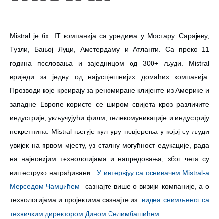
Mistral је бх. IT компанија са уредима у Мостару, Сарајеву,
Тузли, Бањој Луци, Амстердаму и Атланти. Са преко 11
година пословања и заједницом од 300+ људи, Mistral
вриједи за једну од најуспјешнијих домаћих компанија.
Прозводи које креирају за реномиране клијенте из Америке и
западне Европе користе се широм свијета кроз различите
индустрије, укључујући филм, телекомуникације и индустрију
некретнина. Mistral његује културу повјерења у којој су људи
увијек на првом мјесту, уз сталну могућност едукације, рада
на најновијим технологијама и напредовања, због чега су
вишеструко награђивани.
У интервјуу са оснивачем Mistral-а
Мерседом Чамџићем
сазнајте више о визији компаније, а о
технологијама и пројектима сазнајте из
видеа снимљеног са
техничким директором Дином Селимбашићем.