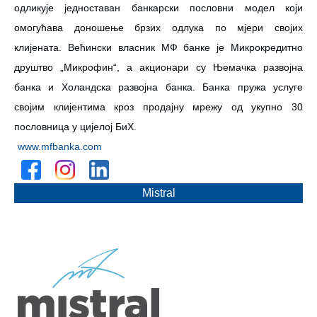
одликује једноставан банкарски пословни модел који
омогућава доношење брзих одлука по мјери својих
клијената. Већински власник МФ банке је Микрокредитно
друштво „Микрофин“, а акционари су Њемачка развојна
банка и Холандска развојна банка. Банка пружа услуге
својим клијентима кроз продајну мрежу од укупно 30
пословница у цијелој БиХ.
www.mfbanka.com
Mistral