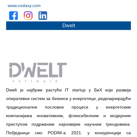
www.codaxy.com
Dwelt
Dwelt је најбрже растући IT startup у БиХ који развија
оперативни систем за бизнисе у енергетици, редизајнирајући
традиционалне пословне процесе у енергетским
компанијама иновативним, флексибилним и модерним
приступом подржаним најновијим научним трендовима.
Побједници смо PODIM-а 2021. у конкуренцији са