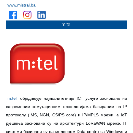
www.mistral.ba
m:tel
m:tel
обједињује најквалитетније ICT услуге заснованe на
савременим комутационим технологијама базираним на IP
протоколу (IMS, NGN, CS/PS core) и IP/MPLS мрежи, а IoT
рјешења заснована су на архитектури LoRaWAN мреже. IT
системи базирани су на модерном Data centru са Windows и