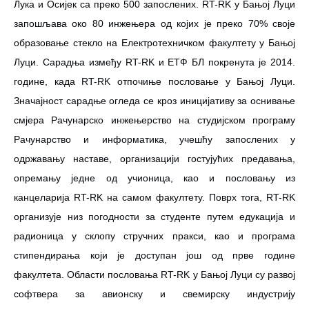
Лука и Осијек са преко 500 запослених. RT-RK у Бањој Луци
запошљава око 80 инжењера од којих је преко 70% своје
образовање стекло на Електротехничком факултету у Бањој
Луци. Сарадња између RT-RK и ЕТФ БЛ покренута је 2014.
године, када RT-RK отпочиње пословање у Бањој Луци.
Значајност сарадње огледа се кроз иницијативу за оснивање
смјера Рачунарско инжењерство на студијском програму
Рачунарство и информатика, учешћу запослених у
одржавању наставе, организацији гостујућих предавања,
опремању једне од учионица, као и пословању из
канцеларија RT-RK на самом факултету. Поврх тога, RT-RK
организује низ погодности за студенте путем едукација и
радионица у склопу стручних пракси, као и програма
стипендирања који је доступан још од прве године
факултета. Области пословања RT-RK у Бањој Луци су развој
софтвера за авионску и свемирску индустрију