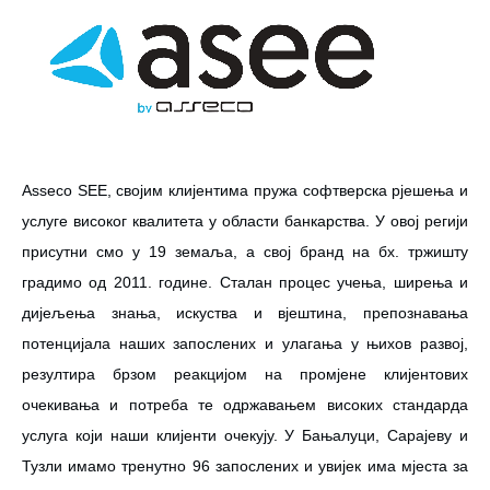
Asseco SEE, својим клијентима пружа софтверска рјешења и
услуге високог квалитета у области банкарства. У овој регији
присутни смо у 19 земаља, а свој бранд на бх. тржишту
градимо од 2011. године. Сталан процес учења, ширења и
дијељења знања, искуства и вјештина, препознавања
потенцијала наших запослених и улагања у њихов развој,
резултира брзом реакцијом на промјене клијентових
очекивања и потреба те одржавањем високих стандарда
услуга који наши клијенти очекују. У Бањалуци, Сарајеву и
Тузли имамо тренутно 96 запослених и увијек има мјеста за