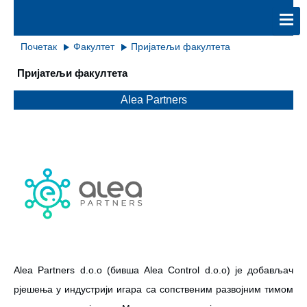
Почетак
Факултет
Пријатељи факултета
Пријатељи факултета
Alea Partners
Alea Partners d.o.o (бивша Alea Control d.o.o) је добављач
рјешења у индустрији игара са сопственим развојним тимом