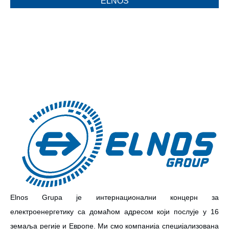
ELNOS
Еlnos Grupa је интернационални концерн за
електроенергетику са домаћом адресом који послује у 16
земаља регије и Европе. Ми смо компанија специјализована