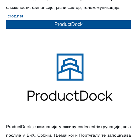
сложености: финансије, јавни сектор, телекомуникације.
croz.net
ProductDock
ProductDock је компанија у оквиру codecentric групације, која
послује у БиХ, Србији, Њемачкој и Португалу те запошљава