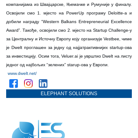
компанијама из Швајцарске, Њемачке и Румуније у финалу.
Освојили смо 1. мјесто на PowerUp програму Deloitte-а и
добили награду “Western Balkans Entrepreneurial Excellence
Award”. Такође, освојили смо 2. мјесто на Startup Challenge-у
за Централну и Источну Европу коју организује Vestbee, чиме
је Dwelt проглашен за једну од најјатрактивнијих startup-ова
за инвестицију. Осим тога, Veluer.ai је уврштио Dwelt на листу
једног од најбољих “зелених” starup-ова у Европи.
www.dwelt.net/
ELEPHANT SOLUTIONS