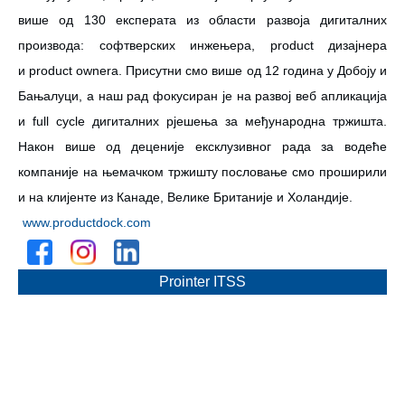
више од 130 експерата из области развоја дигиталних
производа: софтверских инжењера, product дизајнера
и product ownera. Присутни смо више од 12 година у Добоју и
Бањалуци, а наш рад фокусиран је на развој веб апликација
и full cycle дигиталних рјешења за међународна тржишта.
Након више од деценије ексклузивног рада за водеће
компаније на њемачком тржишту пословање смо проширили
и на клијенте из Канаде, Велике Британије и Холандије.
www.productdock.com
Prointer ITSS