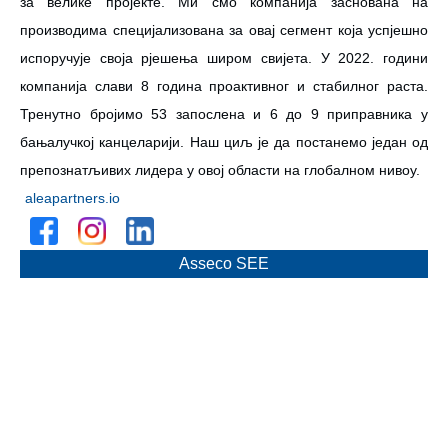
за велике пројекте. Ми смо компанија заснована на
производима специјализована за овај сегмент која успјешно
испоручује своја рјешења широм свијета. У 2022. години
компанија слави 8 година проактивног и стабилног раста.
Тренутно бројимо 53 запослена и 6 до 9 приправника у
бањалучкој канцеларији. Наш циљ је да постанемо један од
препознатљивих лидера у овој области на глобалном нивоу.
aleapartners.io
Asseco SEE