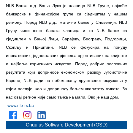
NLB Банка а.д. Бања Лука је чланица NLB Групе, највеће
банкарске и финансијске групе са сједиштем у нашем
региону. Поред NLB д.д., матичне банке у Словенији, NLB
Групу чини шест банака чланица и то NLB банке са
сједиштем у Бањој Луци, Сарајеву, Београду, Подгорици,
Скопљу и Приштини. NLB се фокусира на понуду
иновативних, једноставних рјешења орјентисаних на клијенте
и најбоље корисничко искуство. Поред добрих пословних
резултата који доприносе економском развоју Југоисточне
Европе, NLB ради на побољшању друштвеног окружења у
којем послује, као и доприносу бољем квалитету живота. За
нас овај регион није само тачка на мапи. Ово је наш дом.
www.nlb-rs.ba
Ongulus Software Development (OSD)