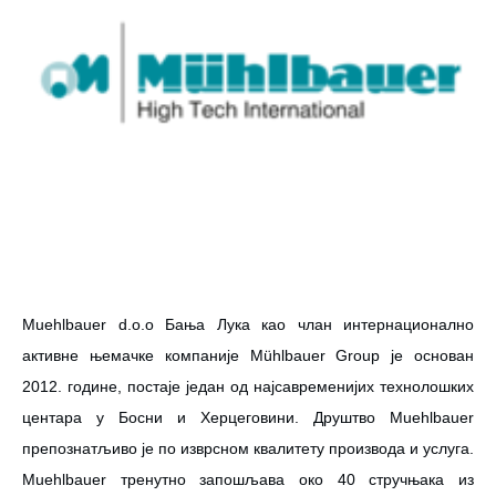
Muehlbauer d.o.o Бања Лука као члан интернационално
активне њемачке компаније Mühlbauer Group је основан
2012. године, постаје један од најсавременијих технолошких
центара у Босни и Херцеговини. Друштво Muehlbauer
препознатљиво је по изврсном квалитету производа и услуга.
Muehlbauer тренутно запошљава око 40 стручњака из