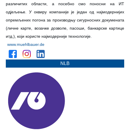
различитих области, а посебно смо поносни на ИТ
одјељење. У оквиру компаније је један од најмодернијих
опремљених погона за производњу сигурносних докумената
(личне карте, возачке дозволе, пасоши, банкарске картице
итд.), који користе најмодерније технологије.
www.muehlbauer.de
NLB