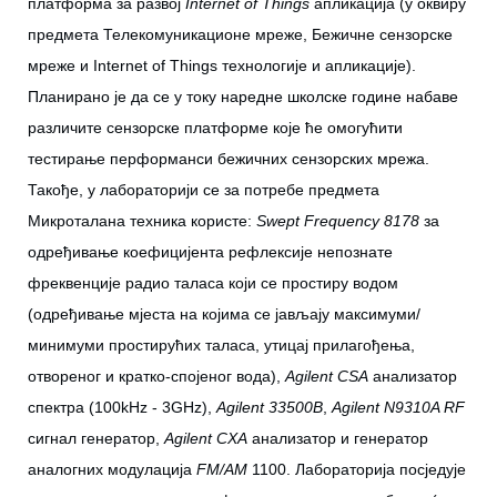
платформа за развој
Internet of Things
апликација (у оквиру
предмета Телекомуникационе мреже, Бежичне сензорске
мреже и Internet of Things технологије и апликације).
Планирано је да се у току наредне школске године набаве
различите сензорске платформе које ће омогућити
тестирање перформанси бежичних сензорских мрежа.
Такође, у лабораторији се за потребе предмета
Микроталана техника користе:
Swept Frequency 8178
за
одређивање коефицијeнта рефлексије непознате
фреквенције радио таласа који се простиру водом
(одређивање мјеста на којима се јављају максимуми/
минимуми простирућих таласа, утицај прилагођења,
отвореног и кратко-спојеног вода),
А
gilent CSA
анализатор
спектра (100kHz - 3GHz),
Agilent 33500B
,
Agilent N9310A RF
сигнал генератор,
Agilent CXA
анализатор и генератор
аналогних модулација
FM/АМ
1100. Лабораторија посједује