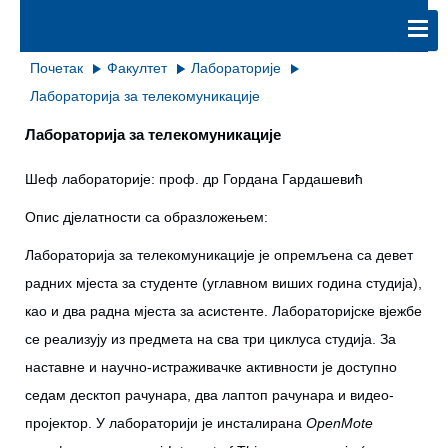
Почетак
Факултет
Лабораторије
Лабораторија за телекомуникације
Лабораторија за телекомуникације
Шеф лабораторије: проф. др Гордана Гардашевић
Опис дјелатности са образложењем:
Лабораторија за телекомуникације је опремљена са девет
радних мјеста за студенте (углавном виших година студија),
као и два радна мјеста за асистенте. Лабораторијске вјежбе
се реализују из предмета на сва три циклуса студија. За
наставне и научно-истраживачке активности је доступно
седам десктоп рачунара, два лаптоп рачунара и видео-
пројектор. У лабораторији је инсталирана
ОpenMote