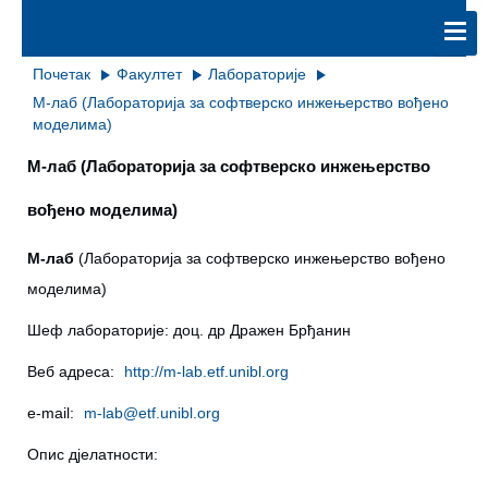
Почетак
Факултет
Лабораторије
М-лаб (Лабораторија за софтверско инжењерство вођено
моделима)
М-лаб (Лабораторија за софтверско инжењерство
вођено моделима)
М-лаб
(Лабораторија за софтверско инжењерство вођено
моделима)
Шеф лабораторије: доц. др Дражен Брђанин
Веб адреса:
http://m-lab.etf.unibl.org
e-mail:
m-lab@etf.unibl.org
Опис дјелатности: