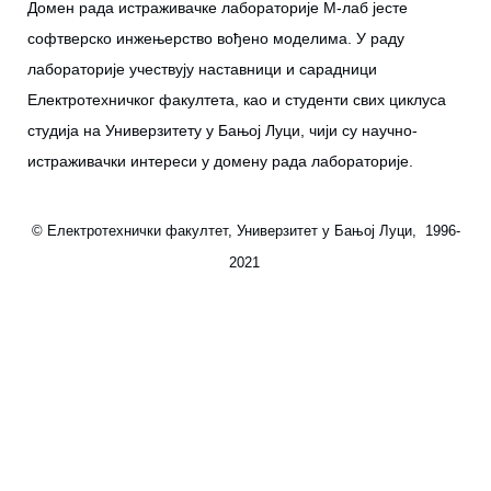
Домен рада истраживачке лабораторије М-лаб јесте
софтверско инжењерство вођено моделима. У раду
лабораторије учествују наставници и сарадници
Електротехничког факултета, као и студенти свих циклуса
студија на Универзитету у Бањој Луци, чији су научно-
истраживачки интереси у домену рада лабораторије.
© Електротехнички факултет, Универзитет у Бањој Луци, 1996-
2021