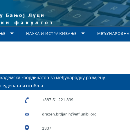
ЊЕ
НАУКА И ИСТРАЖИВАЊЕ
МЕЂУНАРОДНА
академски координатор за међународну размјену
студената и особља
+387 51 221 839
drazen.brdjanin@etf.unibl.org
1307