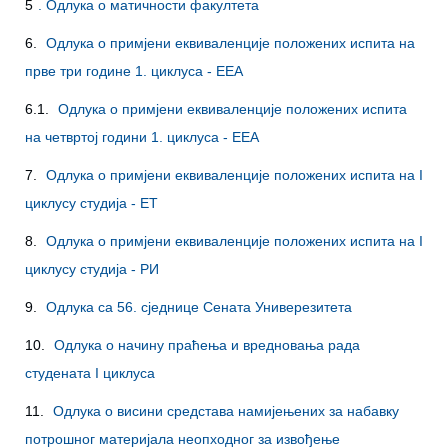
5
. Одлука о матичности факултета
6.
Одлука о примјени еквиваленције положених испита на
прве три године 1. циклуса - EEА
6.1.
Одлука о примјени еквиваленције положених испита
на четвртој години 1. циклуса - EEА
7.
Одлука о примјени еквиваленције положених испита на I
циклусу студија - ЕТ
8.
Одлука о примјени еквиваленције положених испита на I
циклусу студија - РИ
9.
Одлука са 56. сједнице Сената Универезитета
10.
Одлука о начину праћења и вредновања рада
студената I циклуса
11.
Одлука о висини средстава намијењених за набавку
потрошног материјала неопходног за извођење