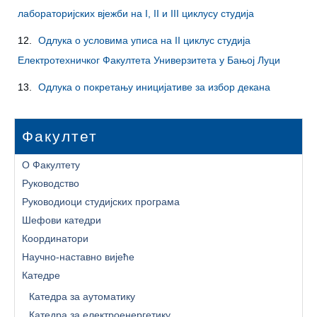
лабораторијских вјежби на I, II и III циклусу студија
12.
Одлука о условима уписа на II циклус студија
Електротехничког Факултета Универзитета у Бањој Луци
13.
Одлука о покретању иницијативе за избор декана
Факултет
О Факултету
Руководство
Руководиоци студијских програма
Шефови катедри
Координатори
Научно-наставно вијеће
Катедре
Катедра за аутоматику
Катедра за електроенергетику