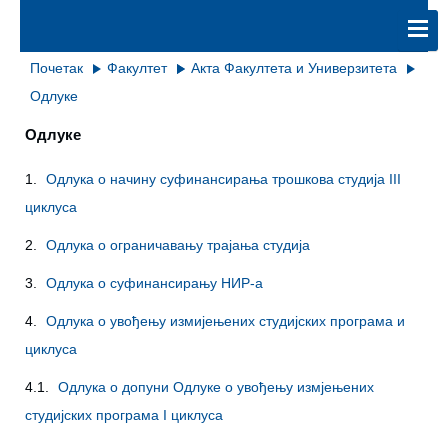
Почетак
Факултет
Акта Факултета и Универзитета
Одлуке
Одлуке
1.
Одлука о начину суфинансирања трошкова студија III
циклуса
2.
Одлука о ограничавању трајања студија
3.
Одлука о суфинансирању НИР-а
4.
Одлука о увођењу измијењених студијских програма и
циклуса
4.1.
Одлука о допуни Одлуке о увођењу измјењених
студијских програма I циклуса