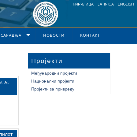
ЋИРИЛИЦА
LATINICA
ENGLISH
 САРАДЊА
НОВОСТИ
КОНТАКТ
Пројекти
Међународни пројекти
Национални пројекти
а за
Пројекти за привреду
 пилот