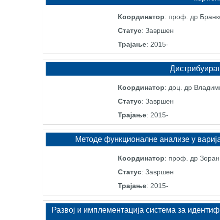
Координатор
: проф. др Бранк
Статус
: Завршен
Трајање
: 2015-
Дистрибуиран
Координатор
: доц. др Владим
Статус
: Завршен
Трајање
: 2015-
Методе функционалне анализе у вариј
Координатор
: проф. др Зора
Статус
: Завршен
Трајање
: 2015-
Развој и имплементација система за иденти