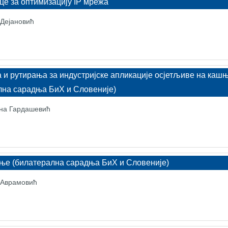
це за оптимизацију IP мрежа
 Дејановић
 и рутирања за индустријске апликације осјетљиве на каш
лна сарадња БиХ и Словеније)
ана Гардашевић
ње (билатерална сарадња БиХ и Словеније)
ј Аврамовић