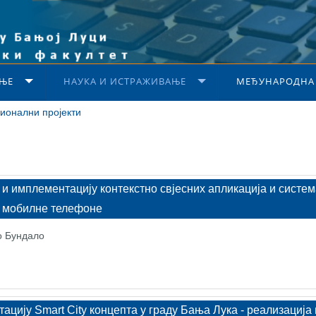
ЊЕ
НАУКА И ИСТРАЖИВАЊЕ
МЕЂУНАРОДНА
ионални пројекти
 и имплементацију контекстно свјесних апликација и систем
мобилне телефоне
о Бундало
цију Smart City концепта у граду Бања Лука - реализација