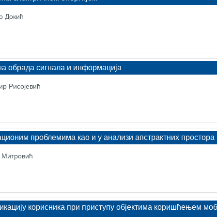
о Докић
а обрада сигнала и информација
ир Рисојевић
ационим проблемима као и у анализи апстрактних простора
н Митровић
фикацију корисника при приступу објектима коришћењем мо