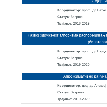
Смјерни
Координатор
: проф. др Ратко
Статус
: Завршен
Трајање
: 2018-2019
Развој здруженог алгоритма распоређивања
(билатера
Координатор
: проф. др Горд
Статус
: Завршен
Трајање
: 2019-2020
Апроксимативно рачуна
Координатор
: доц. др Алексе
Статус
: Завршен
Трајање
: 2019-2020