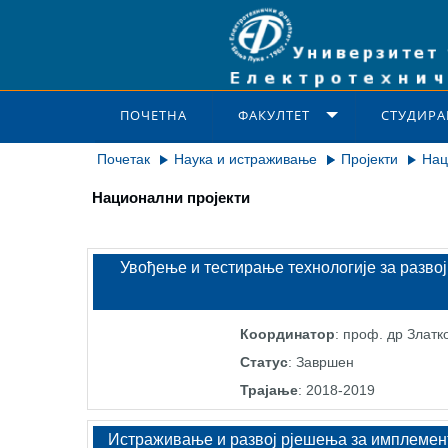
ПОЧЕТНА
ФАКУЛТЕТ
СТУДИРА
Почетак
Наука и истраживање
Пројекти
Нац
Национални пројекти
Увођење и тестирање технологије за развој
Координатор
: проф. др Златк
Статус
: Завршен
Трајање
: 2018-2019
Истраживање и развој рјешења за имплемента