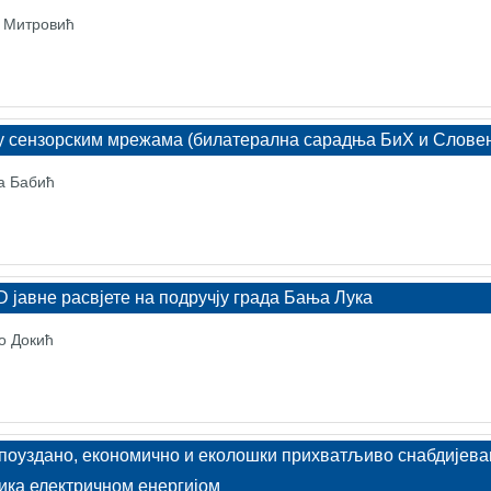
н Митровић
у сензорским мрежама (билатерална сарадња БиХ и Словен
ка Бабић
 јавне расвјете на подручју града Бања Лука
о Докић
 поуздано, економично и еколошки прихватљиво снабдијев
ика електричном енергијом