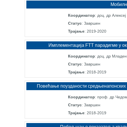
Мобилн
Координатор
: доц. др Алексе
Статус
: Завршен
Трајање
: 2019-2020
Имплементација FTT парадигме у ок
Координатор
: доц. др Младе
Статус
: Завршен
Трајање
: 2018-2019
Повећање поузданости средњенапонских 
Координатор
: проф. др Чедо
Статус
: Завршен
Трајање
: 2018-2019
Побољшање показатеља квалите