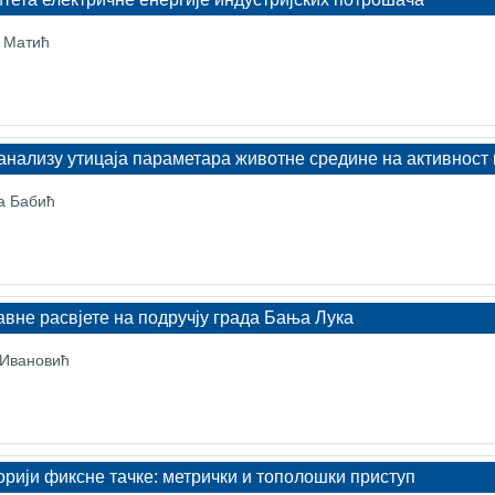
р Матић
анализу утицаја параметара животне средине на активност 
ка Бабић
вне расвјете на подручју града Бања Лука
 Ивановић
рији фиксне тачке: метрички и тополошки приступ