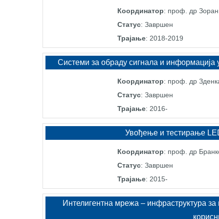
Координатор
: проф. др Зора
Статус
: Завршен
Трајање
: 2018-2019
Системи за обраду сигнала и информација 
Координатор
: проф. др Зден
Статус
: Завршен
Трајање
: 2016-
Увођење и тестирање LED
Координатор
: проф. др Бранк
Статус
: Завршен
Трајање
: 2015-
Интелигентна мрежа – инфраструктура за
корисн