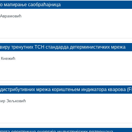
о мапирање саобраћајница
ј Аврамовић
виру тренутних ТСН стандарда детерминистичких мрежа
н Кнежић
дистрибутивних мрежа кориштењем индикатора кварова (F
мир Зељковић
та електричне енергије индустријских потрошача