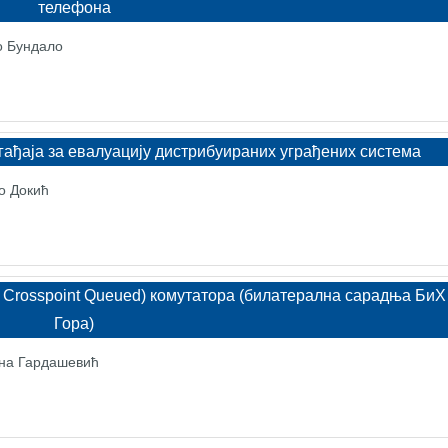
телефона
о Бундало
гађаја за евалуацију дистрибуираних уграђених система
о Докић
 Crosspoint Queued) комутатора (билатерална сарадња БиХ
Гора)
ана Гардашевић