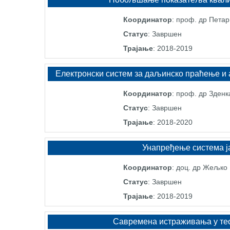
Координатор
: проф. др Пета
Статус
: Завршен
Трајање
: 2018-2019
Електронски систем за даљинско праћење и 
Координатор
: проф. др Зден
Статус
: Завршен
Трајање
: 2018-2020
Унапређење система ја
Координатор
: доц. др Жељко
Статус
: Завршен
Трајање
: 2018-2019
Савремена истраживања у тео