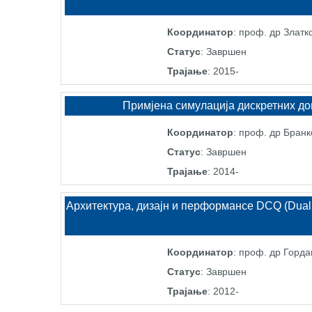
Координатор
: проф. др Златк
Статус
: Завршен
Трајање
: 2015-
Примјена симулација дискретних до
Координатор
: проф. др Бранк
Статус
: Завршен
Трајање
: 2014-
Архитектура, дизајн и перформансе DCQ (Dual
Координатор
: проф. др Горд
Статус
: Завршен
Трајање
: 2012-