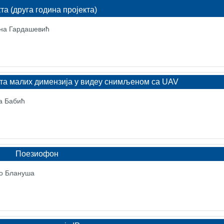
та (друга година пројекта)
ана Гардашевић
ата малих димензија у видеу снимљеном са UAV
ка Бабић
Поезиофон
ко Блануша