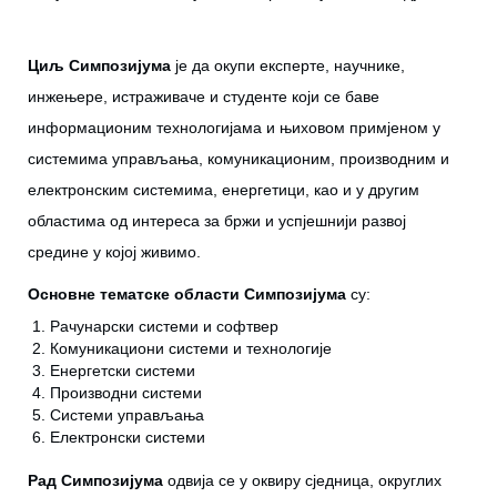
Циљ Симпозијума
је да окупи експерте, научнике,
инжењере, истраживаче и студенте који се баве
информационим технологијама и њиховом примјеном у
системима управљања, комуникационим, производним и
електронским системима, енергетици, као и у другим
областима од интереса за бржи и успјешнији развој
средине у којој живимо.
Основне тематске области Симпозијума
су:
Рачунарски системи и софтвер
Комуникациони системи и технологије
Енергетски системи
Производни системи
Системи управљања
Електронски системи
Рад Симпозијума
одвија се у оквиру сједница, округлих