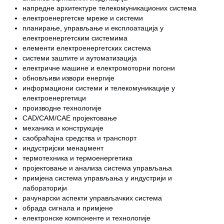
напредне архитектуре телекомуникационих система
електроенергетске мреже и системи
планирање, управљање и експлоатација у
електроенергетским системима
елементи електроенергетских система
системи заштите и аутоматизација
електричне машине и електромоторни погони
обновљиви извори енергије
информациони системи и телекомуникације у
електроенергетици
производне технологије
CAD/CAM/CAE пројектовање
механика и конструкције
саобраћајна средства и транспорт
индустријски менаџмент
термотехника и термоенергетика
пројектовање и анализа система управљања
примјена система управљања у индустрији и
лабораторији
рачунарски аспекти управљачких система
обрада сигнала и примјене
електронске компоненте и технологије