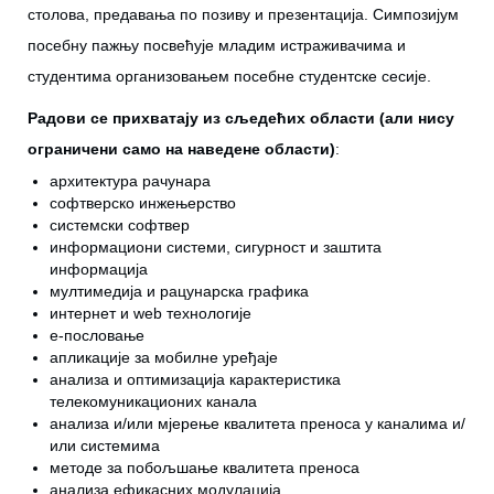
столова, предавања по позиву и презентација. Симпозијум
посебну пажњу посвећује младим истраживачима и
студентима организовањем посебне студентске сесије.
Радови се прихватају из сљедећих области (али нису
ограничени само на наведене области)
:
архитектура рачунара
софтверско инжењерство
системски софтвер
информациони системи, сигурност и заштита
информација
мултимедија и рацунарска графика
интернет и web технологије
е-пословањe
апликације за мобилне уређаје
анализа и оптимизација карактеристика
телекомуникационих канала
анализа и/или мјерење квалитета преноса у каналима и/
или системима
методе за побољшање квалитета преноса
анализа ефикасних модулација