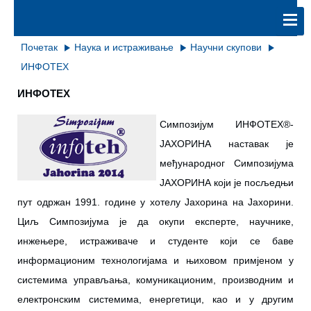
Почетак
Наука и истраживање
Научни скупови
ИНФОТЕХ
ИНФОТЕХ
Симпозијум ИНФОТЕХ®-
ЈАХОРИНА наставак је
међународног Симпозијума
ЈАХОРИНА који је посљедњи
пут одржан 1991. године у хотелу Јахорина на Јахорини.
Циљ Симпозијума је да окупи експерте, научнике,
инжењере, истраживаче и студенте који се баве
информационим технологијама и њиховом примјеном у
системима управљања, комуникационим, производним и
електронским системима, енергетици, као и у другим