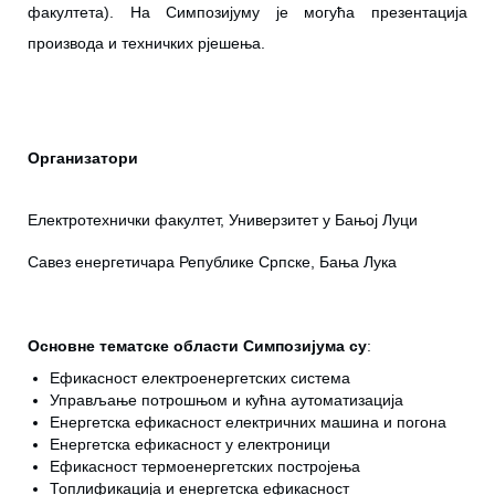
факултета). На Симпозијуму је могућа презентација
производа и техничких рјешења.
Oрганизатори
Електротехнички факултет, Универзитет у Бањој Луци
Савез енергетичара Републике Српске, Бања Лука
Основне тематске области Симпозијума су
:
Ефикасност електроенергетских система
Управљање потрошњом и кућна аутоматизација
Енергетска ефикасност електричних машина и погона
Енергетска ефикасност у електроници
Ефикасност термоенергетских постројења
Топлификација и енергетска ефикасност