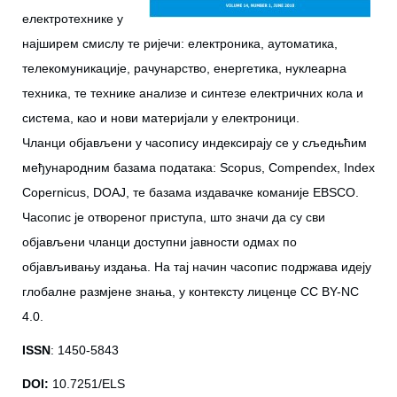
електротехнике у
најширем смислу те ријечи: електроника, аутоматика,
телекомуникације, рачунарство, енергетика, нуклеарна
техника, те технике анализе и синтезе електричних кола и
система, као и нови материјали у електроници.
Чланци објављени у часопису индексирају се у сљедњћим
међународним базама података: Scopus, Compendex, Index
Copernicus, DOAJ, те базама издавачке команије EBSCO.
Часопис је отвореног приступа, што значи да су сви
објављени чланци доступни јавности одмах по
објављивању издања. На тај начин часопис подржава идеју
глобалне размјене знања, у контексту лиценце CC BY-NC
4.0.
ISSN
: 1450-5843
DOI:
10.7251/ELS